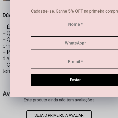
Cadastre-se. Ganhe
5% OFF
na primeira compra
Dúvidas frequentes
É possível limpar joias femininas em casa?
Qual é a diferença entre semijoias e bijuterias?
Qual a durabilidade de uma semi joia banhada
em ouro e prata?
Posso usar os acessórios banhados todos os
dias?
Como manter minha joia linda por mais
tempo?
Enviar
Avaliações
Este produto ainda não tem avaliações
SEJA O PRIMEIRO A AVALIAR