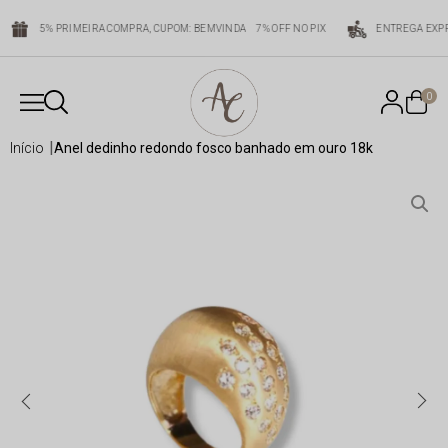
5% PRIMEIRA COMPRA, CUPOM: BEMVINDA
7% OFF NO PIX
ENTREGA EXPR
0
início
anel dedinho redondo fosco banhado em ouro 18k