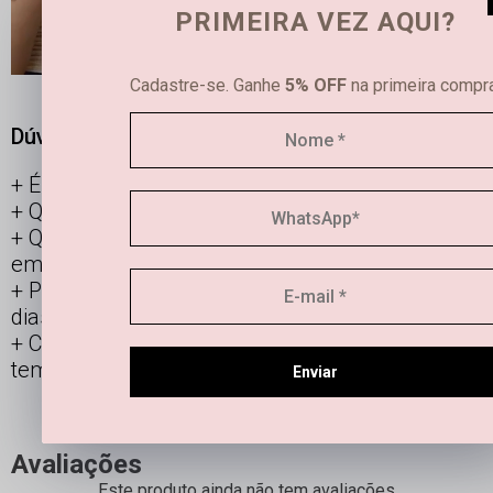
PRIMEIRA VEZ AQUI?
Cadastre-se. Ganhe
5% OFF
na primeira compra
Dúvidas frequentes
É possível limpar joias femininas em casa?
Qual é a diferença entre semijoias e bijuterias?
Qual a durabilidade de uma semi joia banhada
em ouro e prata?
Posso usar os acessórios banhados todos os
dias?
Como manter minha joia linda por mais
tempo?
Enviar
Avaliações
Este produto ainda não tem avaliações