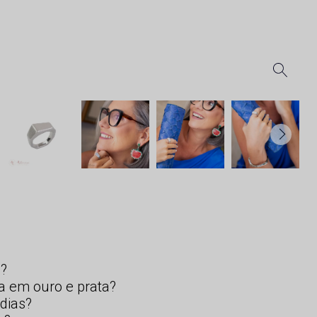
s?
a em ouro e prata?
dias?