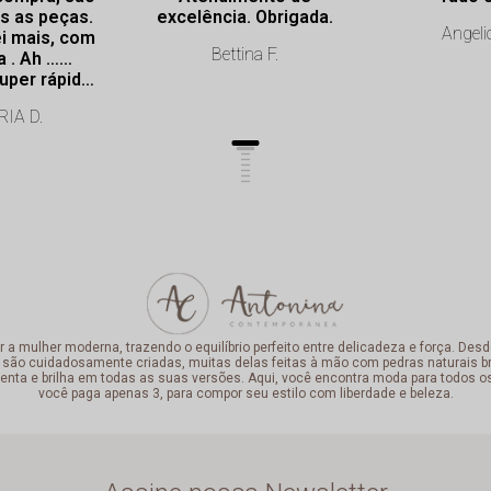
s as peças.
excelência. Obrigada.
Angeli
i mais, com
Bettina F.
a . Ah ……
uper rápida.
onalismo de
IA D.
lência.
mulher moderna, trazendo o equilíbrio perfeito entre delicadeza e força. Desde
 são cuidadosamente criadas, muitas delas feitas à mão com pedras naturais bra
enta e brilha em todas as suas versões. Aqui, você encontra moda para todos o
você paga apenas 3, para compor seu estilo com liberdade e beleza.