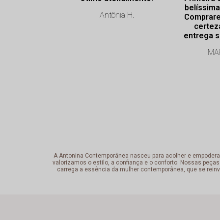
belíssima
Antônia H.
Comprare
certez
entrega s
Profissi
MAR
exce
A Antonina Contemporânea nasceu para acolher e empoderar a 
valorizamos o estilo, a confiança e o conforto. Nossas peças
carrega a essência da mulher contemporânea, que se reinv