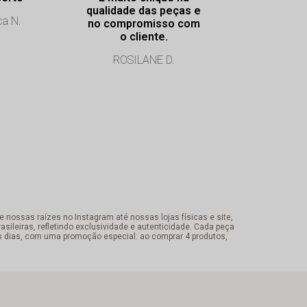
qualidade das peças e
atendimento. Dya
ca N.
no compromisso com
muito educ
o cliente.
atencio
ROSILANE D.
Cristiane
 nossas raízes no Instagram até nossas lojas físicas e site,
sileiras, refletindo exclusividade e autenticidade. Cada peça
s dias, com uma promoção especial: ao comprar 4 produtos,