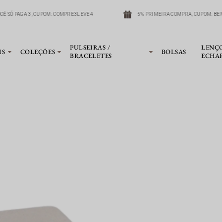
OCÊ SÓ PAGA 3, CUPOM: COMPRE3LEVE4
5% PRIMEIRA COMPRA, CUPOM: BE
PULSEIRAS /
LENÇ
IS
COLEÇÕES
BOLSAS
BRACELETES
ECHA