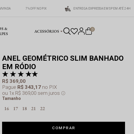
MVINDA
7% OFF NO PIX
ENTREGA EXPRESSA EM SP EM ATÉ 24H
OS &
0
ACESSÓRIOS
RPES
ANEL GEOMÉTRICO SLIM BANHADO
EM RÓDIO
av
R$ 369,00
Pague
R$ 343,17
no PIX
1x
R$ 369,00
sem juros
Tamanho
16
17
18
21
22
COMPRAR