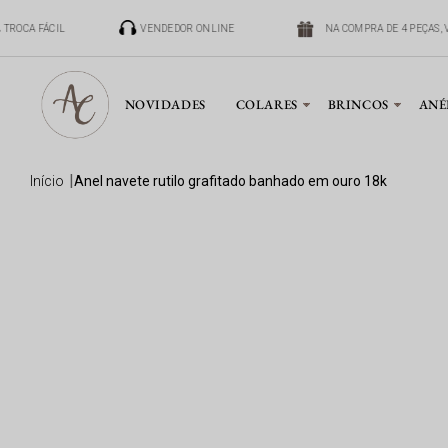
TROCA FÁCIL
VENDEDOR ONLINE
NA COMPRA DE 4 PEÇAS, 
NOVIDADES
COLARES
BRINCOS
ANÉ
início
anel navete rutilo grafitado banhado em ouro 18k