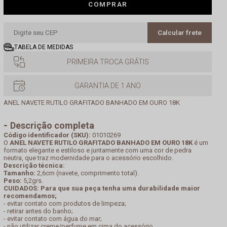
COMPRAR
Calcular frete
TABELA DE MEDIDAS
PRIMEIRA TROCA GRÁTIS
GARANTIA DE 1 ANO
ANEL NAVETE RUTILO GRAFITADO BANHADO EM OURO 18K
Descrição completa
Código identificador (SKU):
01010269
O
ANEL NAVETE RUTILO GRAFITADO BANHADO EM OURO 18K
é um
formato elegante e estiloso e juntamente com uma cor de pedra
neutra, que traz modernidade para o acessório escolhido.
Descrição técnica:
Tamanho:
2,6cm (navete, comprimento total).
Peso:
5,2grs.
CUIDADOS: Para que sua peça tenha uma durabilidade maior
recomendamos;
- evitar contato com produtos de limpeza;
- retirar antes do banho;
- evitar contato com água do mar;
- não utilizar creme/perfume em cima do acessório.