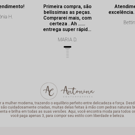
endimento!
Primeira compra, são
Atendim
belíssimas as peças.
nia H.
Comprarei mais, com
Bettin
certeza . Ah ……
entrega super rápida.
Profissionalismo de
MARIA D.
excelência.
mulher moderna, trazendo o equilíbrio perfeito entre delicadeza e força. Desde
 são cuidadosamente criadas, muitas delas feitas à mão com pedras naturais bra
enta e brilha em todas as suas versões. Aqui, você encontra moda para todos o
você paga apenas 3, para compor seu estilo com liberdade e beleza.