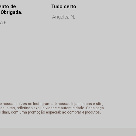
ento de
Tudo certo
É muito chi
excelência. Obrigada.
qualidade das
Angelica N.
no compromi
a F.
o client
ROSILANE
 nossas raízes no Instagram até nossas lojas físicas e site,
sileiras, refletindo exclusividade e autenticidade. Cada peça
s dias, com uma promoção especial: ao comprar 4 produtos,