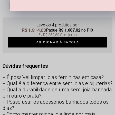
25
26
27
28
29
30
31
UNI
Leve os 4 produtos
R$ 1.814,00
Pague
R$ 1.687,02
no PIX
5x
R$ 362,80
Sem juros
ADICIONAR À SACOLA
Dúvidas frequentes
É possível limpar joias femininas em casa?
Qual é a diferença entre semijoias e bijuterias?
Qual a durabilidade de uma semi joia banhada
em ouro e prata?
Posso usar os acessórios banhados todos os
dias?
Como manter minha joia linda por mais