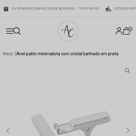
POM: COMPRE3LEVE4
5% PRIMEIRA COMPRA, CUPOM: BEMVINDA
7% OFF NO PIX
0
início
anel palito minimalista com cristal banhado em prata