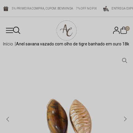
5% PRIMEIRA COMPRA, CUPOM: BEMVINDA
7% OFF NO PIX
ENTREGA EXPR
0
início
anel savana vazado com olho de tigre banhado em ouro 18k