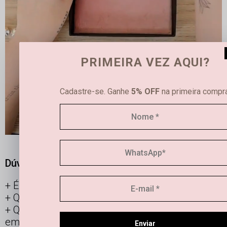
PRIMEIRA VEZ AQUI?
Cadastre-se. Ganhe
5% OFF
na primeira compra
Dúvidas frequentes
É possível limpar joias femininas em casa?
Qual é a diferença entre semijoias e bijuterias?
Qual a durabilidade de uma semi joia banhada
em ouro e prata?
Enviar