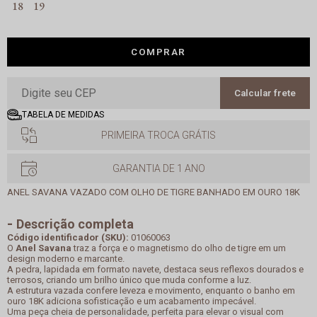
18
19
COMPRAR
Calcular frete
TABELA DE MEDIDAS
PRIMEIRA TROCA GRÁTIS
GARANTIA DE 1 ANO
ANEL SAVANA VAZADO COM OLHO DE TIGRE BANHADO EM OURO 18K
Descrição completa
Código identificador (SKU):
01060063
O
Anel Savana
traz a força e o magnetismo do olho de tigre em um
design moderno e marcante.
A pedra, lapidada em formato navete, destaca seus reflexos dourados e
terrosos, criando um brilho único que muda conforme a luz.
A estrutura vazada confere leveza e movimento, enquanto o banho em
ouro 18K adiciona sofisticação e um acabamento impecável.
Uma peça cheia de personalidade, perfeita para elevar o visual com