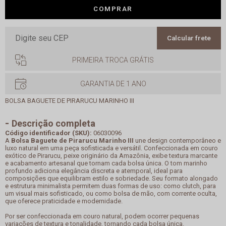
COMPRAR
Calcular frete
PRIMEIRA TROCA GRÁTIS
GARANTIA DE 1 ANO
BOLSA BAGUETE DE PIRARUCU MARINHO III
Descrição completa
Código identificador (SKU):
06030096
A
Bolsa Baguete de Pirarucu Marinho III
une design contemporâneo e
luxo natural em uma peça sofisticada e versátil. Confeccionada em couro
exótico de Pirarucu, peixe originário da Amazônia, exibe textura marcante
e acabamento artesanal que tornam cada bolsa única. O tom marinho
profundo adiciona elegância discreta e atemporal, ideal para
composições que equilibram estilo e sobriedade. Seu formato alongado
e estrutura minimalista permitem duas formas de uso: como clutch, para
um visual mais sofisticado, ou como bolsa de mão, com corrente oculta,
que oferece praticidade e modernidade.
Por ser confeccionada em couro natural, podem ocorrer pequenas
variações de textura e tonalidade, tornando cada bolsa única.