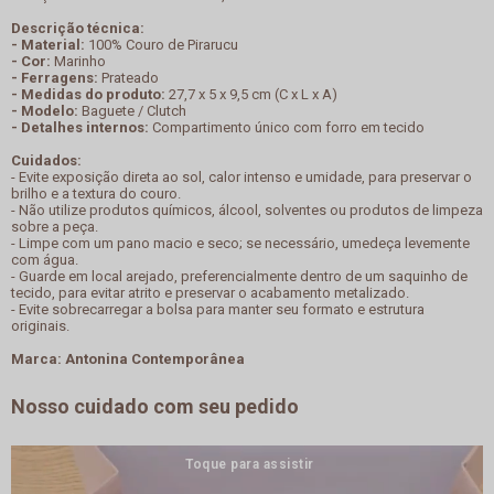
Descrição técnica:
- Material:
100% Couro de Pirarucu
- Cor:
Marinho
- Ferragens:
Prateado
- Medidas do produto:
27,7 x 5 x 9,5 cm (C x L x A)
- Modelo:
Baguete / Clutch
- Detalhes internos:
Compartimento único com forro em tecido
Cuidados:
- Evite exposição direta ao sol, calor intenso e umidade, para preservar o
brilho e a textura do couro.
- Não utilize produtos químicos, álcool, solventes ou produtos de limpeza
sobre a peça.
- Limpe com um pano macio e seco; se necessário, umedeça levemente
com água.
- Guarde em local arejado, preferencialmente dentro de um saquinho de
tecido, para evitar atrito e preservar o acabamento metalizado.
- Evite sobrecarregar a bolsa para manter seu formato e estrutura
originais.
Marca: Antonina Contemporânea
Nosso cuidado com seu pedido