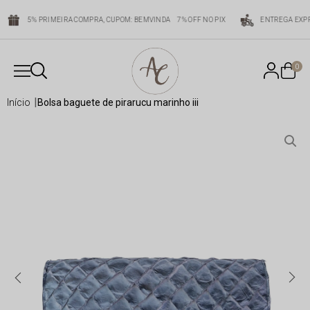
5% PRIMEIRA COMPRA, CUPOM: BEMVINDA
7% OFF NO PIX
ENTREGA EXPR
0
início
bolsa baguete de pirarucu marinho iii