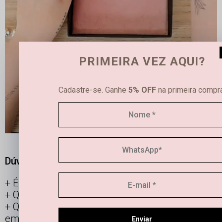
PRIMEIRA VEZ AQUI?
Cadastre-se. Ganhe
5% OFF
na primeira compra
Dúvidas frequentes
É possível limpar joias femininas em casa?
Qual é a diferença entre semijoias e bijuterias?
Qual a durabilidade de uma semi joia banhada
em ouro e prata?
Enviar