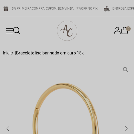
5% PRIMEIRA COMPRA, CUPOM: BEMVINDA
7% OFF NO PIX
ENTREGA EXPR
0
início
bracelete liso banhado em ouro 18k