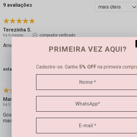
9 avaliações
Terezinha S.
há 6 meses
comprador verificado
Amei 🥰
PRIMEIRA VEZ AQUI?
Cadastre-se. Ganhe
5% OFF
na primeira compra
esta avaliação foi útil?
2
0
Maria C.
há 3 semanas
comprador verificado
Gostei muito e fiquei muito feliz ao ver que ele era ainda
mais perfeito do que o esperado! Já usei e arrasei!!!