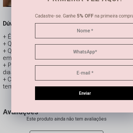
Cadastre-se. Ganhe
5% OFF
na primeira compra
Dúvidas frequentes
É possível limpar joias femininas em casa?
Qual é a diferença entre semijoias e bijuterias?
Qual a durabilidade de uma semi joia banhada
em ouro e prata?
Posso usar os acessórios banhados todos os
dias?
Como manter minha joia linda por mais
tempo?
Enviar
Avaliações
Este produto ainda não tem avaliações