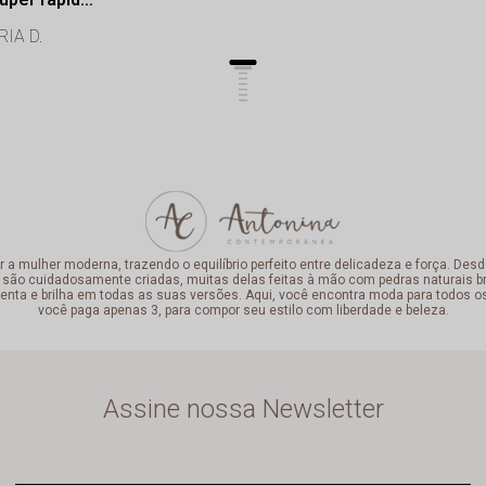
onalismo de
IA D.
lência.
mulher moderna, trazendo o equilíbrio perfeito entre delicadeza e força. Desde
 são cuidadosamente criadas, muitas delas feitas à mão com pedras naturais bra
enta e brilha em todas as suas versões. Aqui, você encontra moda para todos o
você paga apenas 3, para compor seu estilo com liberdade e beleza.
Assine nossa Newsletter