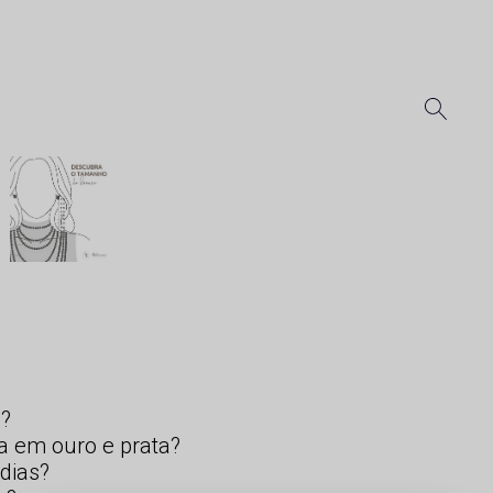
s?
a em ouro e prata?
dias?