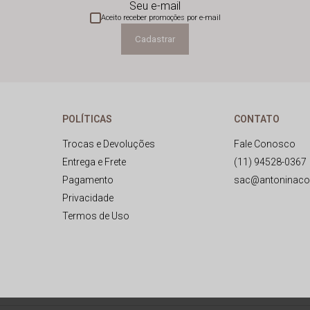
Seu e-mail
Aceito receber promoções por e-mail
Cadastrar
POLÍTICAS
CONTATO
Trocas e Devoluções
Fale Conosco
Entrega e Frete
(11) 94528-0367
Pagamento
sac@antoninaco
Privacidade
Termos de Uso