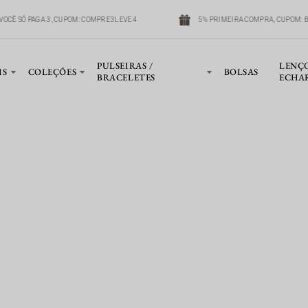
VOCÊ SÓ PAGA 3, CUPOM: COMPRE3LEVE4
5% PRIMEIRA COMPRA, CUPOM: 
PULSEIRAS /
LENÇ
IS
COLEÇÕES
BOLSAS
BRACELETES
ECHA