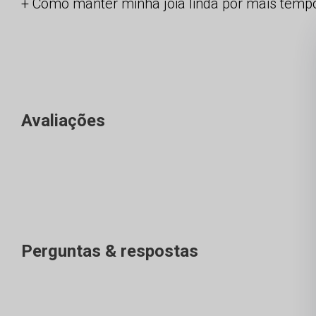
Como manter minha joia linda por mais temp
Avaliações
Perguntas & respostas