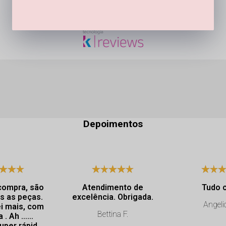
Depoimentos
compra, são
Atendimento de
Tudo 
s as peças.
excelência. Obrigada.
Angeli
i mais, com
Bettina F.
a . Ah ……
uper rápida.