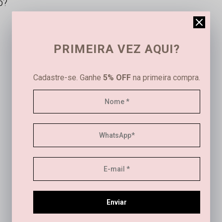
o?
PRIMEIRA VEZ AQUI?
Cadastre-se. Ganhe
5% OFF
na primeira compra.
Este produto ainda não tem avaliações
SEJA O PRIMEIRO A AVALIAR
Este produto ainda não tem perguntas
Enviar
SEJA O PRIMEIRO A PERGUNTAR