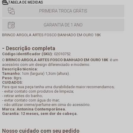
TABELA DE MEDIDAS
PRIMEIRA TROCA GRÁTIS
GARANTIA DE 1 ANO
BRINCO ARGOLA ARTES FOSCO BANHADO EM OURO 18K
Descrição completa
Código identificador (SKU):
02010752
O
BRINCO ARGOLA ARTES FOSCO BANHADO EM OURO 18K
é um
acessório com um design diferenciado e moderno.
Descrição técnica:
Tamanho:
1cm (largura) 1,3cm (altura).
Peso:
8grs.
CUIDADOS:
Para que sua peça tenha uma durabilidade maior recomendamos;
- evitar contato com produtos de limpeza;
- retirar antes do banho;
- evitar contato com água do mar;
- não utilizar creme/perfume em cima do acessório.
Marca: Antonina Contemporânea.
Garantia: 12 meses, sem dor de cabeça.
Nosso cuidado com seu pedido