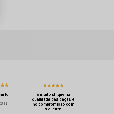
certo
É muito chique na
Excelen
qualidade das peças e
atendimento. Dya
ca N.
no compromisso com
muito educ
o cliente.
atencio