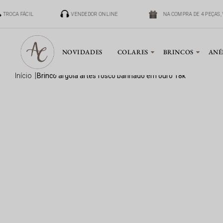
TROCA FÁCIL
VENDEDOR ONLINE
NA COMPRA DE 4 PEÇAS, 
NOVIDADES
COLARES
BRINCOS
ANÉ
início
brinco argola artes fosco banhado em ouro 18k