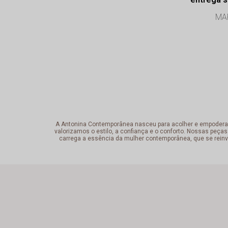
Profissi
MAR
exce
A Antonina Contemporânea nasceu para acolher e empoderar a 
valorizamos o estilo, a confiança e o conforto. Nossas peças
carrega a essência da mulher contemporânea, que se reinv