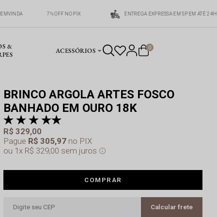
BEMVINDA
7% OFF NO PIX
ENTREGA EXPRESSA EM SP EM ATÉ 24H
OS &
0
ACESSÓRIOS
RPES
BRINCO ARGOLA ARTES FOSCO
BANHADO EM OURO 18K
pr
a 
R$ 329,00
Pague
R$ 305,97
no PIX
1x
R$ 329,00
sem juros
COMPRAR
Calcular frete