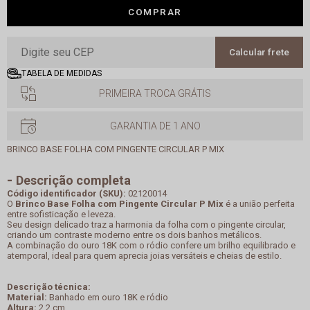
COMPRAR
Calcular frete
TABELA DE MEDIDAS
PRIMEIRA TROCA GRÁTIS
GARANTIA DE 1 ANO
BRINCO BASE FOLHA COM PINGENTE CIRCULAR P MIX
Descrição completa
Código identificador (SKU):
02120014
O
Brinco Base Folha com Pingente Circular P Mix
é a união perfeita
entre sofisticação e leveza.
Seu design delicado traz a harmonia da folha com o pingente circular,
criando um contraste moderno entre os dois banhos metálicos.
A combinação do ouro 18K com o ródio confere um brilho equilibrado e
atemporal, ideal para quem aprecia joias versáteis e cheias de estilo.
Descrição técnica:
Material:
Banhado em ouro 18K e ródio
Altura:
2,2 cm