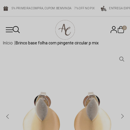
5% PRIMEIRA COMPRA, CUPOM: BEMVINDA
7% OFF NO PIX
ENTREGA EXPR
0
início
brinco base folha com pingente circular p mix