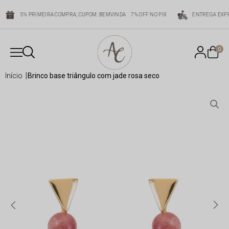
5% PRIMEIRA COMPRA, CUPOM: BEMVINDA
7% OFF NO PIX
ENTREGA EXPR
0
início
brinco base triângulo com jade rosa seco