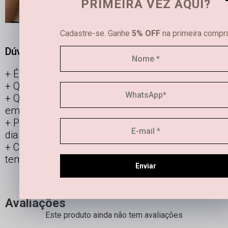
PRIMEIRA VEZ AQUI?
Cadastre-se. Ganhe
5% OFF
na primeira compra
Dúvidas frequentes
É possível limpar joias femininas em casa?
Qual é a diferença entre semijoias e bijuterias?
Qual a durabilidade de uma semi joia banhada
em ouro e prata?
Posso usar os acessórios banhados todos os
dias?
Como manter minha joia linda por mais
tempo?
Enviar
Avaliações
Este produto ainda não tem avaliações