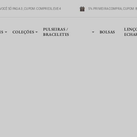
VOCÊ SÓ PAGA 3, CUPOM: COMPRE3LEVE4
5% PRIMEIRA COMPRA, CUPOM: 
PULSEIRAS /
LENÇ
IS
COLEÇÕES
BOLSAS
BRACELETES
ECHA