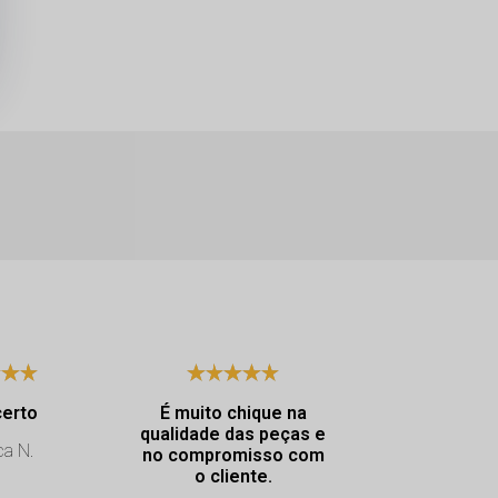
certo
É muito chique na
Excelen
qualidade das peças e
atendimento. Dya
ca N.
no compromisso com
muito educ
o cliente.
atencio