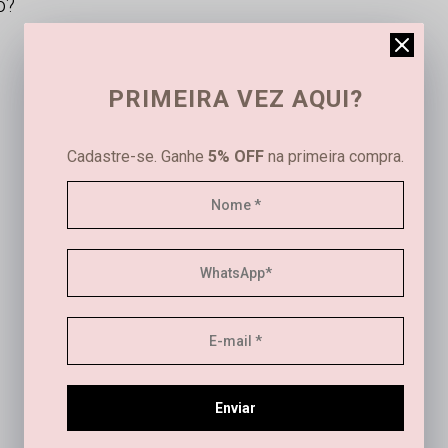
o?
PRIMEIRA VEZ AQUI?
Cadastre-se. Ganhe
5% OFF
na primeira compra.
Este produto ainda não tem avaliações
SEJA O PRIMEIRO A AVALIAR
Este produto ainda não tem perguntas
Enviar
SEJA O PRIMEIRO A PERGUNTAR