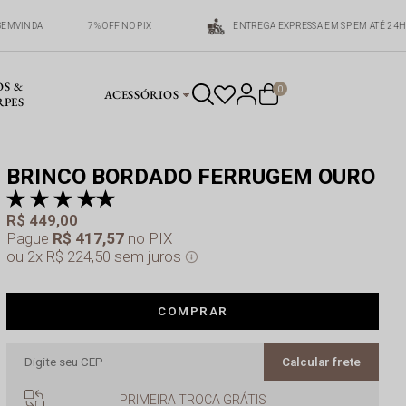
BEMVINDA
7% OFF NO PIX
ENTREGA EXPRESSA EM SP EM ATÉ 24H
OS &
0
ACESSÓRIOS
RPES
BRINCO BORDADO FERRUGEM OURO
pr
a 
R$ 449,00
Pague
R$ 417,57
no PIX
2x
R$ 224,50
sem juros
COMPRAR
Calcular frete
PRIMEIRA TROCA GRÁTIS