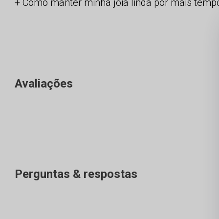
Como manter minha joia linda por mais temp
Avaliações
Perguntas & respostas