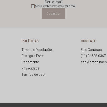
Seu e-mail
Aceito receber promoções por e-mail
Cadastrar
POLÍTICAS
CONTATO
Trocas e Devoluções
Fale Conosco
Entrega e Frete
(11) 94528-0367
Pagamento
sac@antoninaco
Privacidade
Termos de Uso