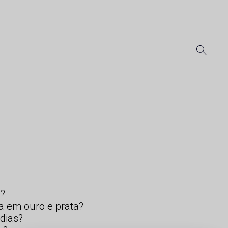
s?
a em ouro e prata?
dias?