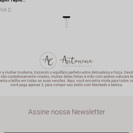
onalismo de
IA D.
lência.
mulher moderna, trazendo o equilíbrio perfeito entre delicadeza e força. Desde
 são cuidadosamente criadas, muitas delas feitas à mão com pedras naturais bra
enta e brilha em todas as suas versões. Aqui, você encontra moda para todos o
você paga apenas 3, para compor seu estilo com liberdade e beleza.
Assine nossa Newsletter