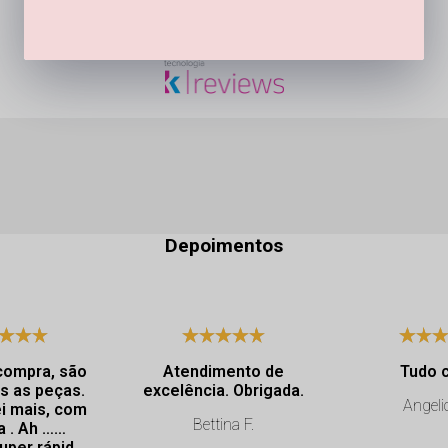
Depoimentos
compra, são
Atendimento de
Tudo 
s as peças.
excelência. Obrigada.
Angeli
i mais, com
Bettina F.
a . Ah ……
uper rápida.