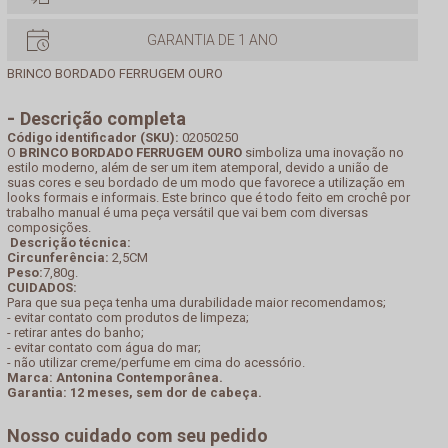
GARANTIA DE 1 ANO
BRINCO BORDADO FERRUGEM OURO
Descrição completa
Código identificador (SKU):
02050250
O
BRINCO BORDADO FERRUGEM OURO
simboliza uma inovação no
estilo moderno, além de ser um item atemporal, devido a união de
suas cores e seu bordado de um modo que favorece a utilização em
looks formais e informais. Este brinco que é todo feito em crochê por
trabalho manual é uma peça versátil que vai bem com diversas
composições.
Descrição técnica:
Circunferência:
2,5CM
Peso:
7,80g.
CUIDADOS:
Para que sua peça tenha uma durabilidade maior recomendamos;
- evitar contato com produtos de limpeza;
- retirar antes do banho;
- evitar contato com água do mar;
- não utilizar creme/perfume em cima do acessório.
Marca: Antonina Contemporânea.
Garantia: 12 meses, sem dor de cabeça.
Nosso cuidado com seu pedido