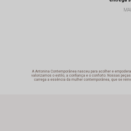
Profissi
MAR
exce
A Antonina Contemporânea nasceu para acolher e empoderar a 
valorizamos o estilo, a confiança e o conforto. Nossas peças
carrega a essência da mulher contemporânea, que se reinv