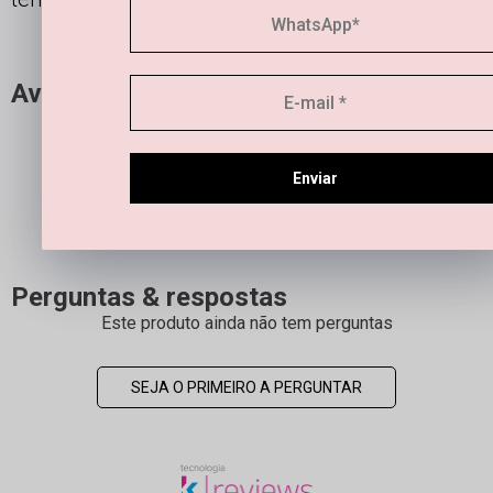
Avaliações
Este produto ainda não tem avaliações
Enviar
SEJA O PRIMEIRO A AVALIAR
Perguntas & respostas
Este produto ainda não tem perguntas
SEJA O PRIMEIRO A PERGUNTAR