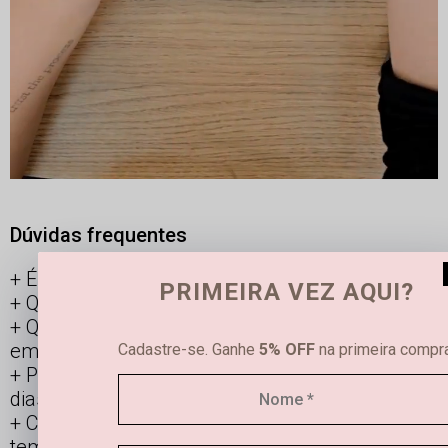
Dúvidas frequentes
É possível limpar joias femininas em casa?
PRIMEIRA VEZ AQUI?
Qual é a diferença entre semijoias e bijuterias?
Qual a durabilidade de uma semi joia banhada
em ouro e prata?
Cadastre-se. Ganhe
5% OFF
na primeira compra
Posso usar os acessórios banhados todos os
dias?
Como manter minha joia linda por mais
tempo?