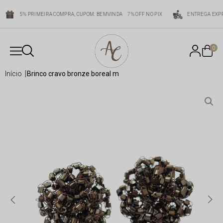
5% PRIMEIRA COMPRA, CUPOM: BEMVINDA
7% OFF NO PIX
ENTREGA EXPR
0
início
brinco cravo bronze boreal m