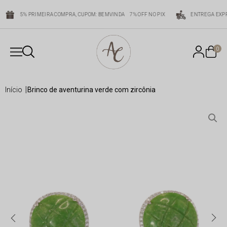
5% PRIMEIRA COMPRA, CUPOM: BEMVINDA
7% OFF NO PIX
ENTREGA EXPR
0
início
brinco de aventurina verde com zircônia