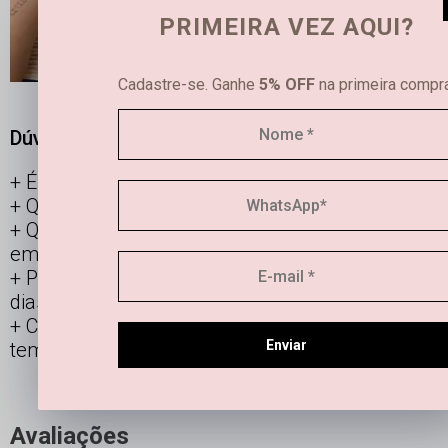
PRIMEIRA VEZ AQUI?
Cadastre-se. Ganhe
5% OFF
na primeira compra
Dúvidas frequentes
É possível limpar joias femininas em casa?
Qual é a diferença entre semijoias e bijuterias?
Qual a durabilidade de uma semi joia banhada
em ouro e prata?
Posso usar os acessórios banhados todos os
dias?
Como manter minha joia linda por mais
Enviar
tempo?
Avaliações