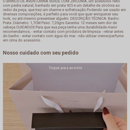
O BRINCO DE AVENTURINA VERDE COM ZIRCÔNIA, um acessório feito
com pedra natural, banhado em prata 925 e um detalhe de zircônia ao
redor da peça, que traz um charme e sofisticação.Podendo ser usado em
diversas composições, é perfeito para você que quer enriquecer seu
look, ou até mesmo presentear alguém. DESCRIÇÃO TÉCNICA: Banho:
Prata. Diâmetro: 1,7CM Peso: 7,20grs Garantia: 12 meses sem dor de
cabeça CUIDADOS:Para que sua peça tenha uma durabilidade maior
recomendamos; - evitar contato com produtos de limpeza - retirar antes
do banho - evitar contato com água do mar - não utilizar creme/perfume
em cima do acessório
Nosso cuidado com seu pedido