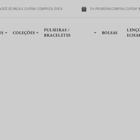
OCÊ SÓ PAGA 3, CUPOM: COMPRE3LEVE4
5% PRIMEIRA COMPRA, CUPOM: B
PULSEIRAS /
LENÇ
IS
COLEÇÕES
BOLSAS
BRACELETES
ECHA