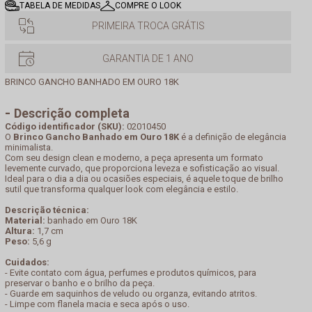
TABELA DE MEDIDAS
COMPRE O LOOK
PRIMEIRA TROCA GRÁTIS
GARANTIA DE 1 ANO
BRINCO GANCHO BANHADO EM OURO 18K
Descrição completa
Código identificador (SKU):
02010450
O
Brinco Gancho Banhado em Ouro 18K
é a definição de elegância
minimalista.
Com seu design clean e moderno, a peça apresenta um formato
levemente curvado, que proporciona leveza e sofisticação ao visual.
Ideal para o dia a dia ou ocasiões especiais, é aquele toque de brilho
sutil que transforma qualquer look com elegância e estilo.
Descrição técnica:
Material:
banhado em Ouro 18K
Altura:
1,7 cm
Peso:
5,6 g
Cuidados:
- Evite contato com água, perfumes e produtos químicos, para
preservar o banho e o brilho da peça.
- Guarde em saquinhos de veludo ou organza, evitando atritos.
- Limpe com flanela macia e seca após o uso.