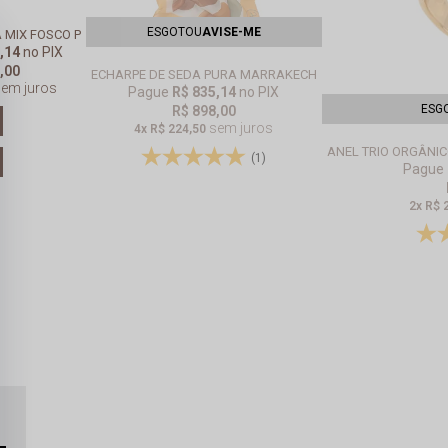
ESGOTOU
AVISE-ME
 MIX FOSCO P
,14
no PIX
,00
ECHARPE DE SEDA PURA MARRAKECH
sem juros
Pague
R$ 835,14
no PIX
ESG
R$ 898,00
sem juros
4x
R$ 224,50
ANEL TRIO ORGÂNI
(1)
Pague
2x
R$ 