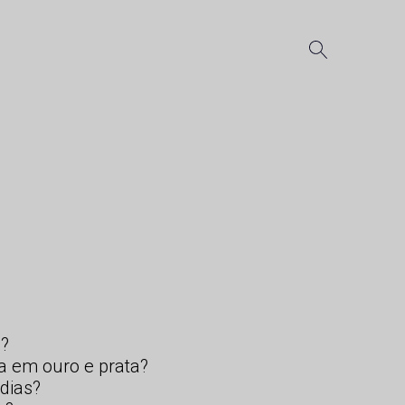
s?
a em ouro e prata?
dias?