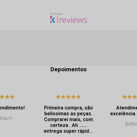
Depoimentos
endimento!
Primeira compra, são
Atendim
belíssimas as peças.
nia H.
Comprarei mais, com
Bettin
certeza . Ah ……
entrega super rápida.
Profissionalismo de