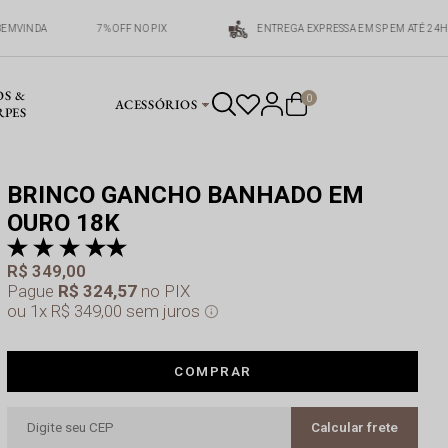
EMVINDA
7% OFF NO PIX
ENTREGA EXPRESSA EM SP EM ATÉ 24H
OS &
0
ACESSÓRIOS
RPES
BRINCO GANCHO BANHADO EM
OURO 18K
pr
a 
R$ 349,00
Pague
R$ 324,57
no PIX
1x
R$ 349,00
sem juros
COMPRAR
Calcular frete