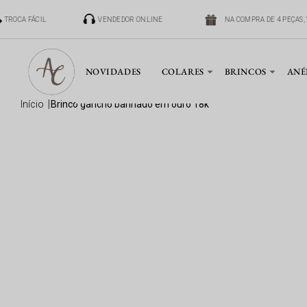
TROCA FÁCIL
VENDEDOR ONLINE
NA COMPRA DE 4 PEÇAS, V
NOVIDADES
COLARES
BRINCOS
ANÉ
início
brinco gancho banhado em ouro 18k