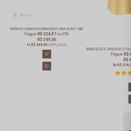
BRINCO GANCHO BANHADO EM OURO 18K
Pague
R$ 324,57
no PIX
R$ 349,00
sem juros
1x
R$ 349,00
BRACELETE SINUOSO FO
U
Pague
R$ 
R$ 
3x
R$ 216,
U