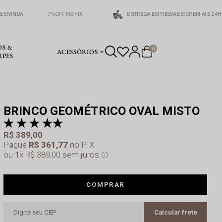
BEMVINDA
7% OFF NO PIX
ENTREGA EXPRESSA EM SP EM ATÉ 24H
OS &
0
ACESSÓRIOS
RPES
BRINCO GEOMÉTRICO OVAL MISTO
pr
a 
R$ 389,00
Pague
R$ 361,77
no PIX
1x
R$ 389,00
sem juros
COMPRAR
Calcular frete