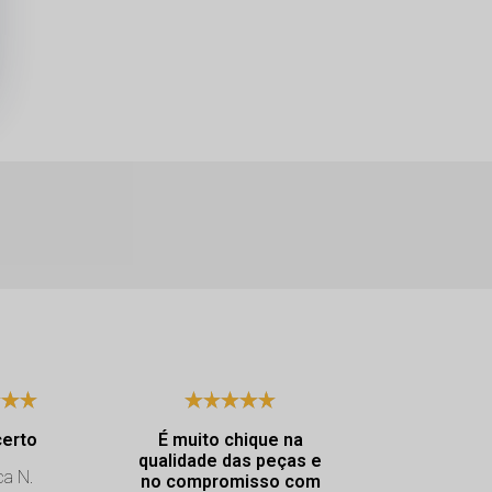
certo
É muito chique na
Excelen
qualidade das peças e
atendimento. Dya
ca N.
no compromisso com
muito educ