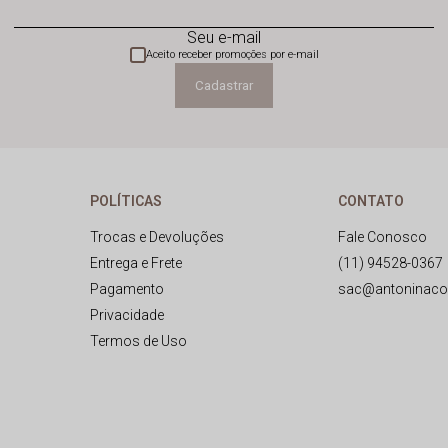
Seu e-mail
Aceito receber promoções por e-mail
Cadastrar
POLÍTICAS
CONTATO
Trocas e Devoluções
Fale Conosco
Entrega e Frete
(11) 94528-0367
Pagamento
sac@antoninaco
Privacidade
Termos de Uso