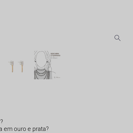
s?
a em ouro e prata?