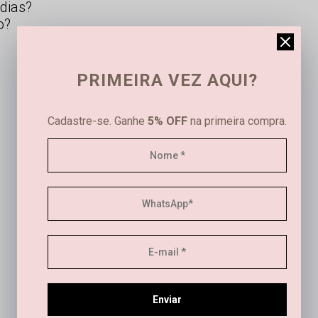
dias?
o?
PRIMEIRA VEZ AQUI?
Cadastre-se. Ganhe
5% OFF
na primeira compra.
Este produto ainda não tem avaliações
SEJA O PRIMEIRO A AVALIAR
Este produto ainda não tem perguntas
Enviar