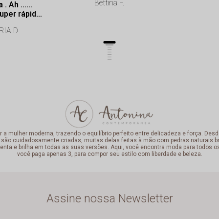
Bettina F.
a . Ah ……
uper rápida.
onalismo de
IA D.
lência.
mulher moderna, trazendo o equilíbrio perfeito entre delicadeza e força. Desde
 são cuidadosamente criadas, muitas delas feitas à mão com pedras naturais bra
enta e brilha em todas as suas versões. Aqui, você encontra moda para todos o
você paga apenas 3, para compor seu estilo com liberdade e beleza.
Assine nossa Newsletter