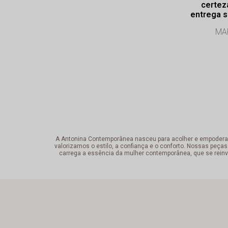
certez
entrega s
Profissi
MAR
exce
A Antonina Contemporânea nasceu para acolher e empoderar a 
valorizamos o estilo, a confiança e o conforto. Nossas peças
carrega a essência da mulher contemporânea, que se reinv