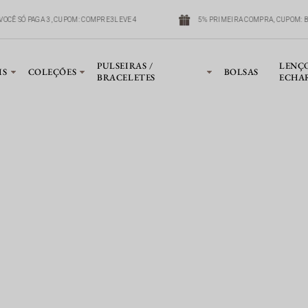
VOCÊ SÓ PAGA 3, CUPOM: COMPRE3LEVE4
5% PRIMEIRA COMPRA, CUPOM: 
PULSEIRAS /
LENÇ
IS
COLEÇÕES
BOLSAS
BRACELETES
ECHA