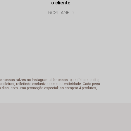
o cliente.
atencio
ROSILANE D.
Cristiane
 nossas raízes no Instagram até nossas lojas físicas e site,
sileiras, refletindo exclusividade e autenticidade. Cada peça
s dias, com uma promoção especial: ao comprar 4 produtos,