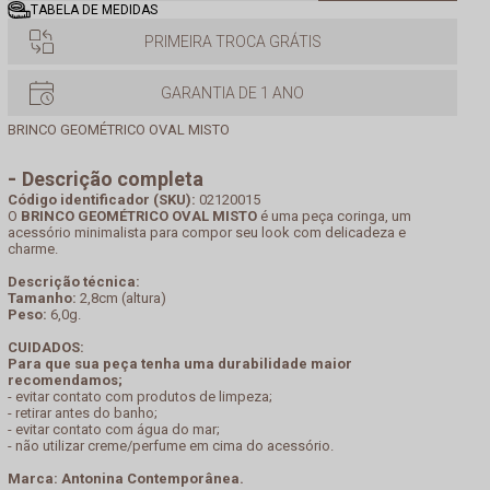
TABELA DE MEDIDAS
PRIMEIRA TROCA GRÁTIS
GARANTIA DE 1 ANO
BRINCO GEOMÉTRICO OVAL MISTO
Descrição completa
Código identificador (SKU):
02120015
O
BRINCO GEOMÉTRICO OVAL MISTO
é uma peça coringa, um
acessório minimalista para compor seu look com delicadeza e
charme.
Descrição técnica:
Tamanho:
2,8cm (altura)
Peso:
6,0g.
CUIDADOS:
Para que sua peça tenha uma durabilidade maior
recomendamos;
- evitar contato com produtos de limpeza;
- retirar antes do banho;
- evitar contato com água do mar;
- não utilizar creme/perfume em cima do acessório.
Marca: Antonina Contemporânea.