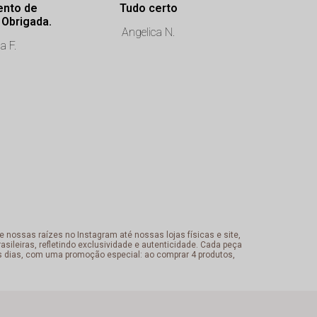
ento de
Tudo certo
É muito chi
excelência. Obrigada.
qualidade das
Angelica N.
no compromi
a F.
o client
ROSILANE
 nossas raízes no Instagram até nossas lojas físicas e site,
sileiras, refletindo exclusividade e autenticidade. Cada peça
s dias, com uma promoção especial: ao comprar 4 produtos,