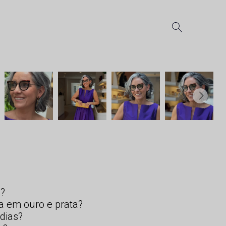
s?
a em ouro e prata?
dias?