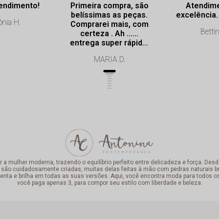
endimento!
Primeira compra, são
Atendim
belíssimas as peças.
nia H.
Comprarei mais, com
Bettin
certeza . Ah ……
entrega super rápida.
Profissionalismo de
MARIA D.
excelência.
mulher moderna, trazendo o equilíbrio perfeito entre delicadeza e força. Desde
 são cuidadosamente criadas, muitas delas feitas à mão com pedras naturais bra
enta e brilha em todas as suas versões. Aqui, você encontra moda para todos o
você paga apenas 3, para compor seu estilo com liberdade e beleza.