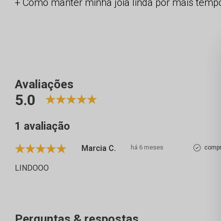
Como manter minha joia linda por mais temp
Avaliações
5.0
1 avaliação
Marcia C.
há 6 meses
compr
LINDOOO
Perguntas & respostas