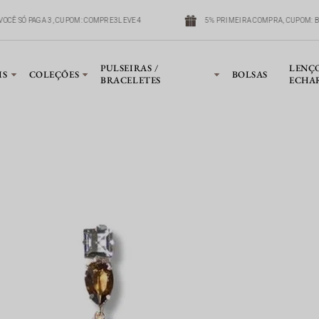
VOCÊ SÓ PAGA 3, CUPOM: COMPRE3LEVE4
5% PRIMEIRA COMPRA, CUPOM: 
PULSEIRAS /
LENÇ
IS
COLEÇÕES
BOLSAS
BRACELETES
ECHA