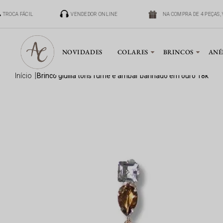
TROCA FÁCIL
VENDEDOR ONLINE
NA COMPRA DE 4 PEÇAS, 
NOVIDADES
COLARES
BRINCOS
ANÉ
início
brinco giullia tons fumê e âmbar banhado em ouro 18k