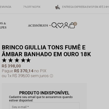
BEMVINDA
7% OFF NO PIX
ENTREGA EXPRESSA EM SP EM ATÉ 24H
OS &
0
ACESSÓRIOS
RPES
BRINCO GIULLIA TONS FUMÊ E
ÂMBAR BANHADO EM OURO 18K
av
R$ 398,00
Pague
R$ 370,14
no PIX
1x
R$ 398,00
sem juros
PRODUTO INDISPONÍVEL
Cadastre seu email que te avisaremos quando
estiver disponível: