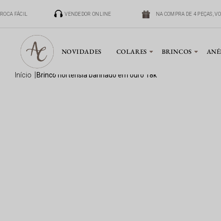
TROCA FÁCIL
VENDEDOR ONLINE
NA COMPRA DE 4 PEÇAS, V
NOVIDADES
COLARES
BRINCOS
ANÉ
início
brinco hortênsia banhado em ouro 18k