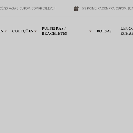
OCÊ SÓ PAGA 3, CUPOM: COMPRE3LEVE4
5% PRIMEIRA COMPRA, CUPOM: B
PULSEIRAS /
LENÇ
IS
COLEÇÕES
BOLSAS
BRACELETES
ECHA