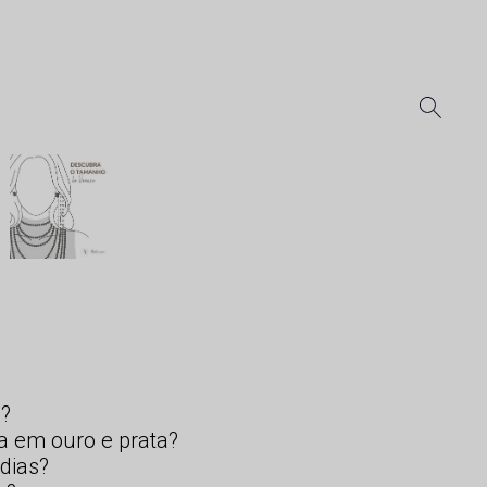
s?
a em ouro e prata?
dias?