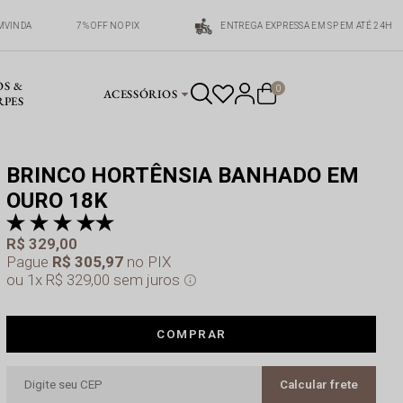
EMVINDA
7% OFF NO PIX
ENTREGA EXPRESSA EM SP EM ATÉ 24H
OS &
0
ACESSÓRIOS
RPES
BRINCO HORTÊNSIA BANHADO EM
OURO 18K
pr
a 
R$ 329,00
Pague
R$ 305,97
no PIX
1x
R$ 329,00
sem juros
COMPRAR
Calcular frete