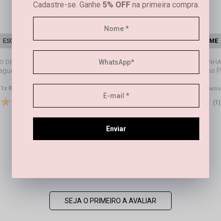
Cadastre-se. Ganhe
5% OFF
na primeira compra.
ESGOTOU
AVISE-ME
ESGOTOU
AVISE-ME
O DE TIGRE BANHADO EM OURO 18K
ague
R$ 119,97
no PIX
Pague
R$ 119,97
no P
R$ 129,00
R$ 129,00
1x
R$ 129,00
1x
R$ 129,00
sem juros
sem juros
(1)
(1)
Enviar
Este produto ainda não tem avaliações
SEJA O PRIMEIRO A AVALIAR