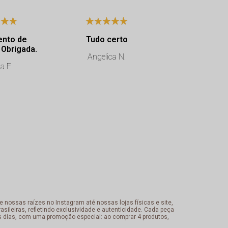
ento de
Tudo certo
É muito chi
excelência. Obrigada.
qualidade das
Angelica N.
no compromi
a F.
o client
ROSILANE
 nossas raízes no Instagram até nossas lojas físicas e site,
sileiras, refletindo exclusividade e autenticidade. Cada peça
s dias, com uma promoção especial: ao comprar 4 produtos,