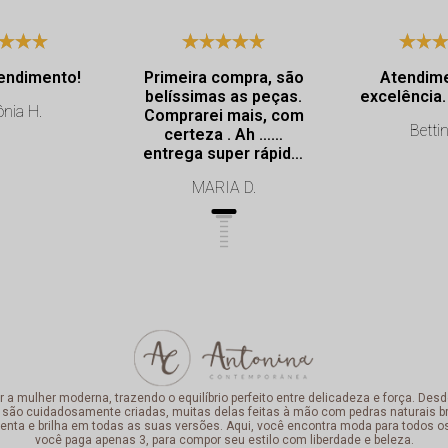
endimento!
Primeira compra, são
Atendim
belíssimas as peças.
nia H.
Comprarei mais, com
Bettin
certeza . Ah ……
entrega super rápida.
Profissionalismo de
MARIA D.
excelência.
mulher moderna, trazendo o equilíbrio perfeito entre delicadeza e força. Desde
 são cuidadosamente criadas, muitas delas feitas à mão com pedras naturais bra
enta e brilha em todas as suas versões. Aqui, você encontra moda para todos o
você paga apenas 3, para compor seu estilo com liberdade e beleza.