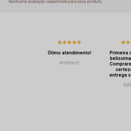
Nenhuma avaliação cadastrada para esse produto.
Ótimo atendimento!
Primeira 
belíssima
Antônia H.
Comprare
certez
entrega s
Profissi
MAR
exce