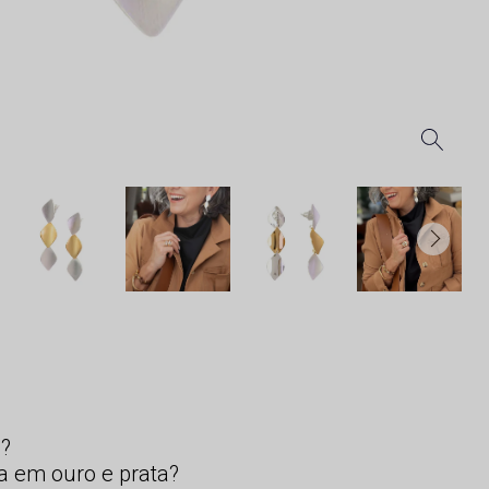
s?
a em ouro e prata?