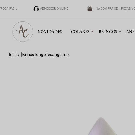
ROCA FÁCIL
VENDEDOR ONLINE
NA COMPRA DE 4 PEÇAS, VO
NOVIDADES
COLARES
BRINCOS
ANÉ
início
brinco longo losango mix