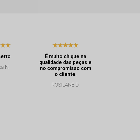
certo
É muito chique na
Excelen
qualidade das peças e
atendimento. Dya
ca N.
no compromisso com
muito educ
o cliente.
atencio
ROSILANE D.
Cristiane