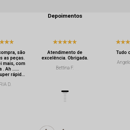
Depoimentos
compra, são
Atendimento de
Tudo 
s as peças.
excelência. Obrigada.
Angeli
i mais, com
Bettina F.
a . Ah ……
uper rápida.
onalismo de
IA D.
lência.