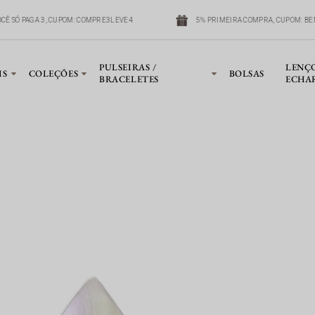
CÊ SÓ PAGA 3, CUPOM: COMPRE3LEVE4
5% PRIMEIRA COMPRA, CUPOM: BE
PULSEIRAS /
LENÇ
IS
COLEÇÕES
BOLSAS
BRACELETES
ECHA