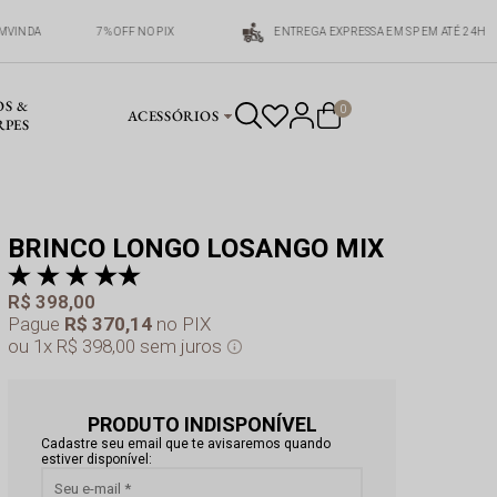
MVINDA
7% OFF NO PIX
ENTREGA EXPRESSA EM SP EM ATÉ 24H
OS &
0
ACESSÓRIOS
RPES
BRINCO LONGO LOSANGO MIX
av
R$ 398,00
Pague
R$ 370,14
no PIX
1x
R$ 398,00
sem juros
PRODUTO INDISPONÍVEL
Cadastre seu email que te avisaremos quando
estiver disponível: