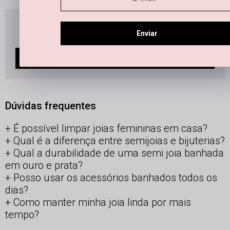
Leve os 4 produtos
R$ 2.596,00
Enviar
Pague
R$ 2.414,28
no PIX
5x
R$ 519,20
Sem juros
ADICIONAR À SACOLA
Dúvidas frequentes
É possível limpar joias femininas em casa?
Qual é a diferença entre semijoias e bijuterias?
Qual a durabilidade de uma semi joia banhada
em ouro e prata?
Posso usar os acessórios banhados todos os
dias?
Como manter minha joia linda por mais
tempo?