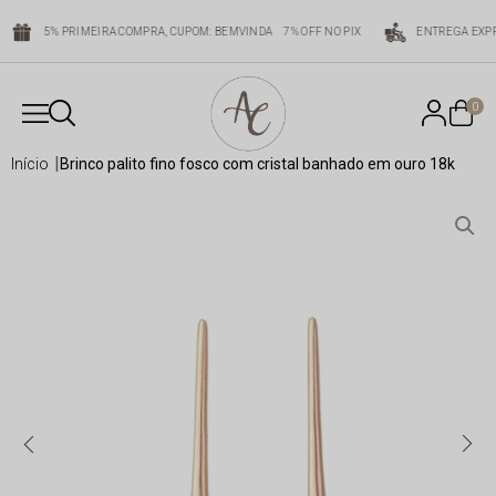
5% PRIMEIRA COMPRA, CUPOM: BEMVINDA
7% OFF NO PIX
ENTREGA EXPR
0
início
brinco palito fino fosco com cristal banhado em ouro 18k