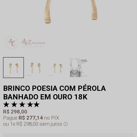
BRINCO POESIA COM PÉROLA
BANHADO EM OURO 18K
R$ 298,00
Pague
R$ 277,14
no PIX
1x
R$ 298,00
sem juros