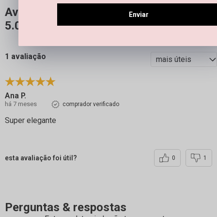
Avaliações
Enviar
5.0
QUERO AVALIAR
1 avaliação
Ana P.
há 7 meses
comprador verificado
Super elegante
esta avaliação foi útil?
0
1
Perguntas & respostas