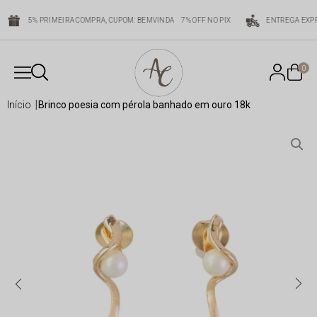
5% PRIMEIRA COMPRA, CUPOM: BEMVINDA
7% OFF NO PIX
ENTREGA EXPR
0
início
brinco poesia com pérola banhado em ouro 18k