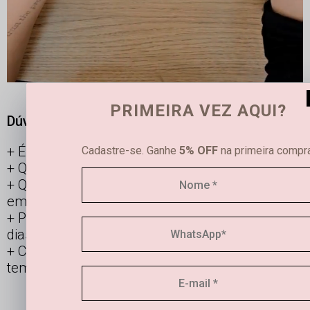
PRIMEIRA VEZ AQUI?
Dúvidas frequentes
É possível limpar joias femininas em casa?
Cadastre-se. Ganhe
5% OFF
na primeira compra
Qual é a diferença entre semijoias e bijuterias?
Qual a durabilidade de uma semi joia banhada
em ouro e prata?
Posso usar os acessórios banhados todos os
dias?
Como manter minha joia linda por mais
tempo?