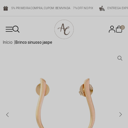
5% PRIMEIRA COMPRA, CUPOM: BEMVINDA
7% OFF NO PIX
ENTREGA EXPR
0
início
brinco sinuoso jaspe