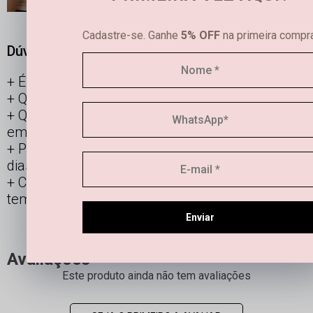
Cadastre-se. Ganhe
5% OFF
na primeira compra
Dúvidas frequentes
É possível limpar joias femininas em casa?
Qual é a diferença entre semijoias e bijuterias?
Qual a durabilidade de uma semi joia banhada
em ouro e prata?
Posso usar os acessórios banhados todos os
dias?
Como manter minha joia linda por mais
tempo?
Enviar
Avaliações
Este produto ainda não tem avaliações