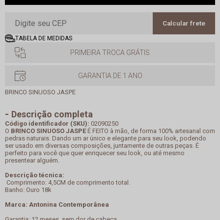
Calcular frete
TABELA DE MEDIDAS
PRIMEIRA TROCA GRÁTIS
GARANTIA DE 1 ANO
BRINCO SINUOSO JASPE
Descrição completa
Código identificador (SKU):
02090250
O
BRINCO SINUOSO JASPE
É FEITO à mão, de forma 100% artesanal com
pedras naturais. Dando um ar único e elegante para seu look, podendo
ser usado em diversas composições, juntamente de outras peças. É
perfeito para você que quer enriquecer seu look, ou até mesmo
presentear alguém.
Descrição técnica:
Comprimento: 4,5CM de comprimento total.
Banho: Ouro 18k
Marca: Antonina Contemporânea
Garantia: 12 meses, sem dor de cabeça.