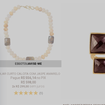
ESGOTOU
AVISE-ME
LAR CURTO CALCITA COM JASPE AMARELO
Pague
R$ 556,14
no PIX
R$ 598,00
sem juros
2x
R$ 299,00
(1)