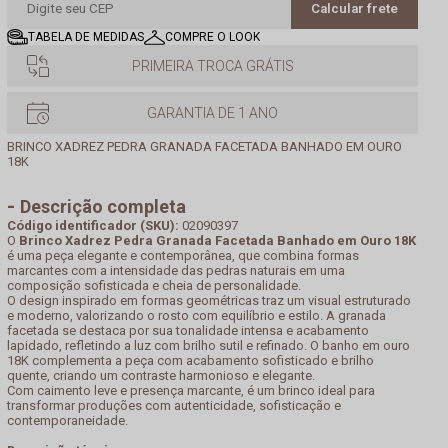
Calcular frete
TABELA DE MEDIDAS
COMPRE O LOOK
PRIMEIRA TROCA GRÁTIS
GARANTIA DE 1 ANO
BRINCO XADREZ PEDRA GRANADA FACETADA BANHADO EM OURO
18K
Descrição completa
Código identificador (SKU):
02090397
O
Brinco Xadrez Pedra Granada Facetada Banhado em Ouro 18K
é uma peça elegante e contemporânea, que combina formas
marcantes com a intensidade das pedras naturais em uma
composição sofisticada e cheia de personalidade.
O design inspirado em formas geométricas traz um visual estruturado
e moderno, valorizando o rosto com equilíbrio e estilo. A granada
facetada se destaca por sua tonalidade intensa e acabamento
lapidado, refletindo a luz com brilho sutil e refinado. O banho em ouro
18K complementa a peça com acabamento sofisticado e brilho
quente, criando um contraste harmonioso e elegante.
Com caimento leve e presença marcante, é um brinco ideal para
transformar produções com autenticidade, sofisticação e
contemporaneidade.