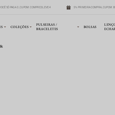
OCÊ SÓ PAGA 3, CUPOM: COMPRE3LEVE4
5% PRIMEIRA COMPRA, CUPOM: B
PULSEIRAS /
LENÇ
IS
COLEÇÕES
BOLSAS
BRACELETES
ECHA
8k