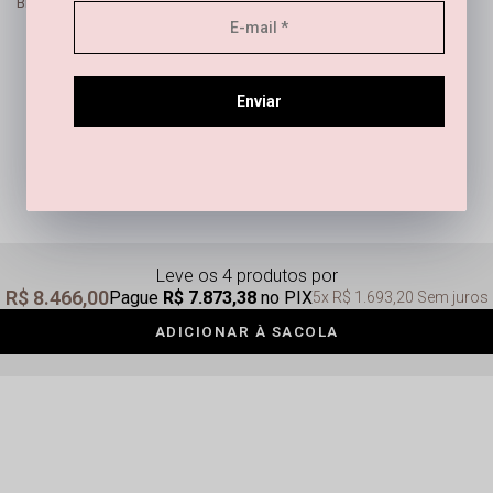
BRINCO DUPLO ESSÊNCIA PEDRA GRANADA BANHADO EM OURO 18K
 18K
Pague
R$ 603,57
no PIX
R$ 649,00
sem juros
3x
R$ 216,33
(1)
Enviar
U
U
Leve os 4 produtos
R$ 8.466,00
Pague
R$ 7.873,38
no PIX
5x
R$ 1.693,20
Sem juros
ADICIONAR À SACOLA