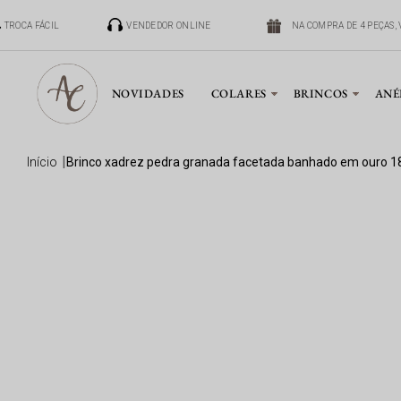
TROCA FÁCIL
VENDEDOR ONLINE
NA COMPRA DE 4 PEÇAS, V
NOVIDADES
COLARES
BRINCOS
ANÉ
início
brinco xadrez pedra granada facetada banhado em ouro 1