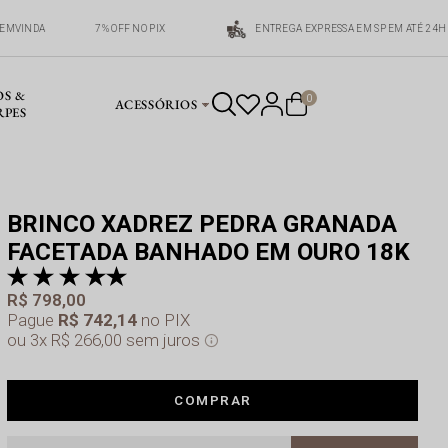
EMVINDA
7% OFF NO PIX
ENTREGA EXPRESSA EM SP EM ATÉ 24H
OS &
0
ACESSÓRIOS
RPES
BRINCO XADREZ PEDRA GRANADA
FACETADA BANHADO EM OURO 18K
pr
a 
R$ 798,00
Pague
R$ 742,14
no PIX
3x
R$ 266,00
sem juros
COMPRAR