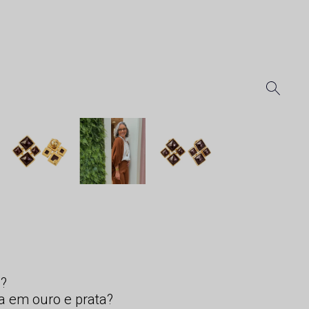
s?
a em ouro e prata?