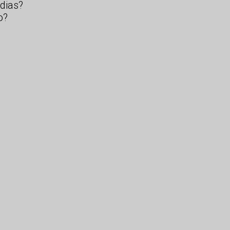
dias?
o?