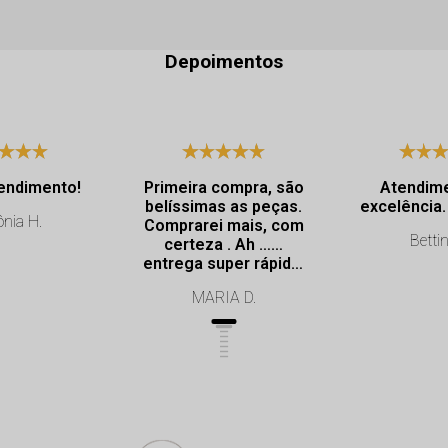
Depoimentos
endimento!
Primeira compra, são
Atendim
belíssimas as peças.
nia H.
Comprarei mais, com
Bettin
certeza . Ah ……
entrega super rápida.
Profissionalismo de
MARIA D.
excelência.