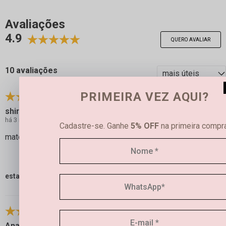
Avaliações
4.9
QUERO AVALIAR
10 avaliações
PRIMEIRA VEZ AQUI?
shirlei k.
há 3 meses
comprador verificado
Cadastre-se. Ganhe
5% OFF
na primeira compra
material excelente, pesado e boa qualidade ! Amei
esta avaliação foi útil?
0
0
Ana C.