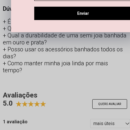
Dúvidas frequentes
Enviar
É possível limpar joias femininas em casa?
Qual é a diferença entre semijoias e bijuterias?
Qual a durabilidade de uma semi joia banhada
em ouro e prata?
Posso usar os acessórios banhados todos os
dias?
Como manter minha joia linda por mais
tempo?
Avaliações
5.0
QUERO AVALIAR
1 avaliação