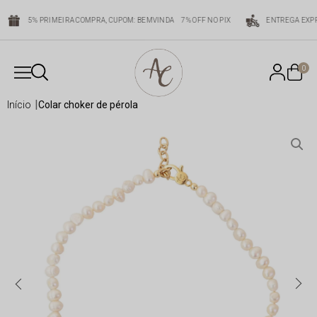
5% PRIMEIRA COMPRA, CUPOM: BEMVINDA
7% OFF NO PIX
ENTREGA EXPR
0
início
colar choker de pérola