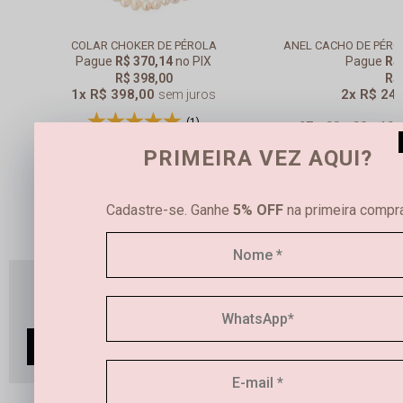
COLAR CHOKER DE PÉROLA
Pague
R$ 370,14
no PIX
Pague
R$
R$ 398,00
R$
1x
R$ 398,00
2x
R$ 24
sem juros
07
08
09
10
(1)
16
17
18
19
PRIMEIRA VEZ AQUI?
U
25
26
27
U
Cadastre-se. Ganhe
5% OFF
na primeira compra
Leve os 2 produtos
R$ 887,00
Pague
R$ 824,91
no PIX
4x
R$ 221,75
Sem juros
ADICIONAR À SACOLA