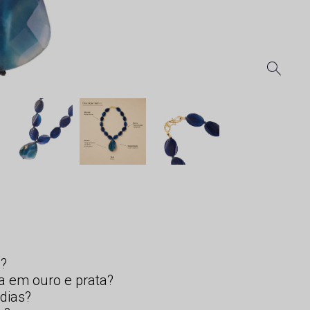
s?
a em ouro e prata?
dias?