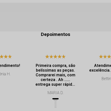
Depoimentos
endimento!
Primeira compra, são
Atendim
belíssimas as peças.
nia H.
Comprarei mais, com
Bettin
certeza . Ah ……
entrega super rápida.
Profissionalismo de
MARIA D.
excelência.