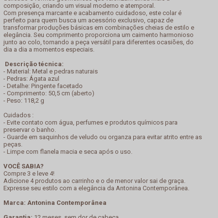
composição, criando um visual moderno e atemporal.
Com presença marcante e acabamento cuidadoso, este colar é
perfeito para quem busca um acessório exclusivo, capaz de
transformar produções básicas em combinações cheias de estilo e
elegância. Seu comprimento proporciona um caimento harmonioso
junto ao colo, tornando a peça versátil para diferentes ocasiões, do
dia a dia a momentos especiais.
Descrição técnica:
- Material: Metal e pedras naturais
- Pedras: Ágata azul
- Detalhe: Pingente facetado
- Comprimento: 50,5 cm (aberto)
- Peso: 118,2 g
Cuidados :
- Evite contato com água, perfumes e produtos químicos para
preservar o banho.
- Guarde em saquinhos de veludo ou organza para evitar atrito entre as
peças.
- Limpe com flanela macia e seca após o uso.
VOCÊ SABIA?
Compre 3 e leve 4!
Adicione 4 produtos ao carrinho e o de menor valor sai de graça.
Expresse seu estilo com a elegância da Antonina Contemporânea.
Marca: Antonina Contemporânea
Garantia:
12 meses, sem dor de cabeça.