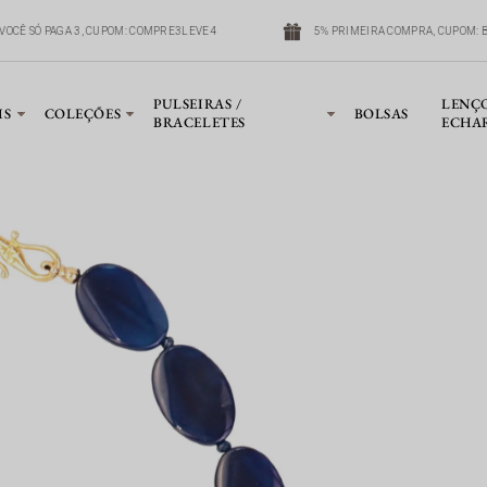
VOCÊ SÓ PAGA 3, CUPOM: COMPRE3LEVE4
5% PRIMEIRA COMPRA, CUPOM: B
PULSEIRAS /
LENÇ
IS
COLEÇÕES
BOLSAS
BRACELETES
ECHA