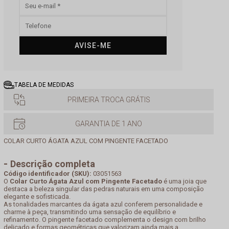
AVISE-ME
TABELA DE MEDIDAS
PRIMEIRA TROCA GRÁTIS
GARANTIA DE 1 ANO
COLAR CURTO ÁGATA AZUL COM PINGENTE FACETADO
Descrição completa
Código identificador (SKU):
03051563
O
Colar Curto Ágata Azul com Pingente Facetado
é uma joia que
destaca a beleza singular das pedras naturais em uma composição
elegante e sofisticada.
As tonalidades marcantes da ágata azul conferem personalidade e
charme à peça, transmitindo uma sensação de equilíbrio e
refinamento. O pingente facetado complementa o design com brilho
delicado e formas geométricas que valorizam ainda mais a