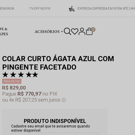
EMVINDA
7% OFF NO PIX
ENTREGA EXPRESSA EM SP EM ATÉ 24H
OS &
0
ACESSÓRIOS
RPES
COLAR CURTO ÁGATA AZUL COM
PINGENTE FACETADO
pr
a 
Peça da live
R$ 829,00
Pague
R$ 770,97
no PIX
4x
R$ 207,25
sem juros
PRODUTO INDISPONÍVEL
Cadastre seu email que te avisaremos quando
estiver disponível: