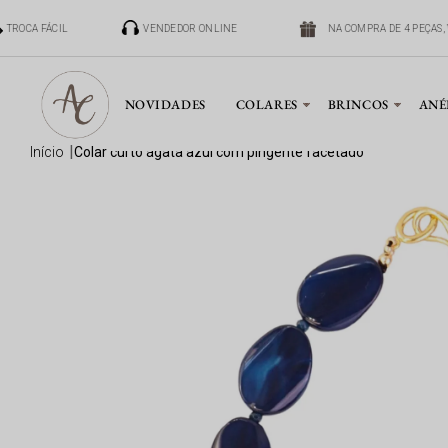
TROCA FÁCIL
VENDEDOR ONLINE
NA COMPRA DE 4 PEÇAS, 
NOVIDADES
COLARES
BRINCOS
ANÉ
início
colar curto ágata azul com pingente facetado