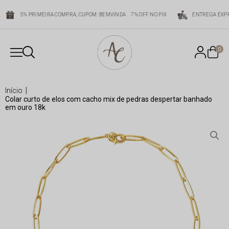
5% PRIMEIRA COMPRA, CUPOM: BEMVINDA
7% OFF NO PIX
ENTREGA EXPR
0
início
colar curto de elos com cacho mix de pedras despertar banhado
em ouro 18k