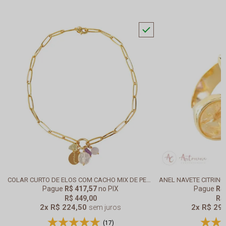
COLAR CURTO DE ELOS COM CACHO MIX DE PEDRAS DESPERTAR BANHADO EM OURO 18K
Pague
R$ 417,57
no PIX
Pague
R$
R$ 449,00
R$
2x
R$ 224,50
2x
R$ 29
sem juros
(17)