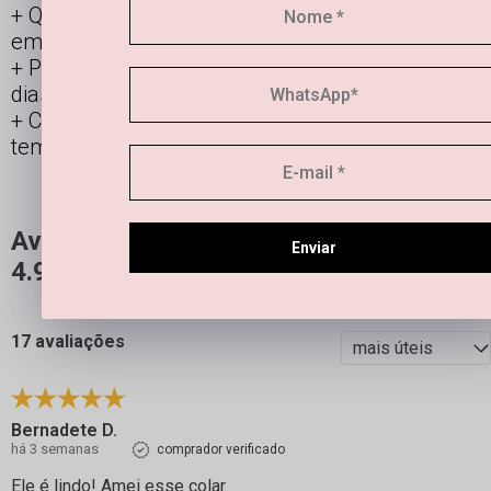
Qual a durabilidade de uma semi joia banhada
em ouro e prata?
Posso usar os acessórios banhados todos os
dias?
Como manter minha joia linda por mais
tempo?
Avaliações
Enviar
4.9
QUERO AVALIAR
17 avaliações
Bernadete D.
há 3 semanas
comprador verificado
Ele é lindo! Amei esse colar.