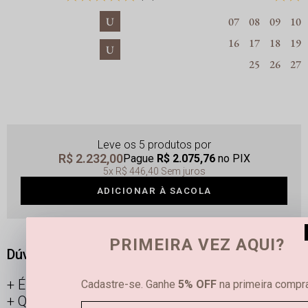
U
07
08
09
10
16
17
18
19
U
25
26
27
Leve os 5 produtos
R$ 2.232,00
Pague
R$ 2.075,76
no PIX
5x
R$ 446,40
Sem juros
ADICIONAR À SACOLA
PRIMEIRA VEZ AQUI?
Dúvidas frequentes
É possível limpar joias femininas em casa?
Cadastre-se. Ganhe
5% OFF
na primeira compra
Qual é a diferença entre semijoias e bijuterias?