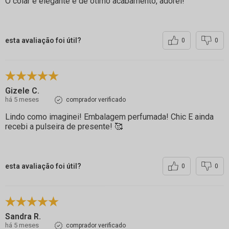
O colar é elegante e de ótimo acabamento, adorei!
esta avaliação foi útil?
0
0
Gizele C.
há 5 meses
comprador verificado
Lindo como imaginei! Embalagem perfumada! Chic E ainda
recebi a pulseira de presente! 🥰
esta avaliação foi útil?
0
0
Sandra R.
há 5 meses
comprador verificado