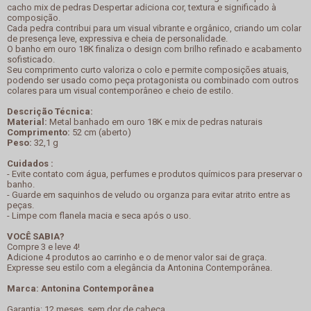
cacho mix de pedras Despertar adiciona cor, textura e significado à
composição.
Cada pedra contribui para um visual vibrante e orgânico, criando um colar
de presença leve, expressiva e cheia de personalidade.
O banho em ouro 18K finaliza o design com brilho refinado e acabamento
sofisticado.
Seu comprimento curto valoriza o colo e permite composições atuais,
podendo ser usado como peça protagonista ou combinado com outros
colares para um visual contemporâneo e cheio de estilo.
Descrição Técnica:
Material:
Metal banhado em ouro 18K e mix de pedras naturais
Comprimento:
52 cm (aberto)
Peso:
32,1 g
Cuidados :
- Evite contato com água, perfumes e produtos químicos para preservar o
banho.
- Guarde em saquinhos de veludo ou organza para evitar atrito entre as
peças.
- Limpe com flanela macia e seca após o uso.
VOCÊ SABIA?
Compre 3 e leve 4!
Adicione 4 produtos ao carrinho e o de menor valor sai de graça.
Expresse seu estilo com a elegância da Antonina Contemporânea.
Marca: Antonina Contemporânea
Garantia: 12 meses, sem dor de cabeça.