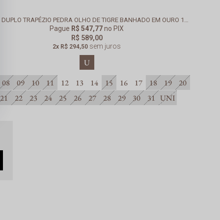
ANEL DUPLO TRAPÉZIO PEDRA OLHO DE TIGRE BANHADO EM OURO 18K
Pague
R$ 547,77
no PIX
R$ 589,00
sem juros
2x
R$ 294,50
U
08
09
10
11
12
13
14
15
16
17
18
19
20
21
22
23
24
25
26
27
28
29
30
31
UNI