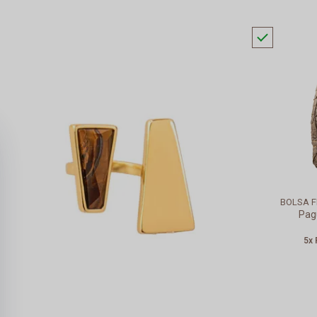
BOLSA F
Pa
5x