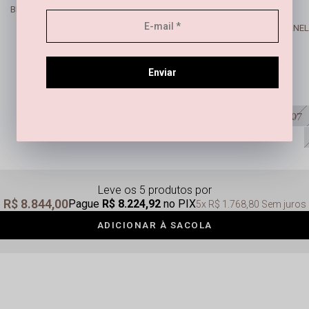
BRINCO TRAPÉZIO PEDRA OLHO DE TIGRE BANHADO EM OURO 18K
Pague
R$ 529,17
no PIX
R$ 569,00
sem juros
2x
R$ 284,50
U
Enviar
U
07
Leve os 5 produtos
R$ 8.844,00
Pague
R$ 8.224,92
no PIX
5x
R$ 1.768,80
Sem juros
ADICIONAR À SACOLA