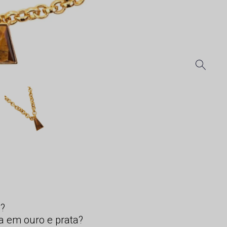
s?
a em ouro e prata?