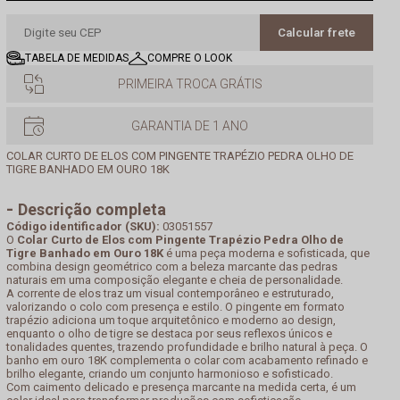
Calcular frete
TABELA DE MEDIDAS
COMPRE O LOOK
PRIMEIRA TROCA GRÁTIS
GARANTIA DE 1 ANO
COLAR CURTO DE ELOS COM PINGENTE TRAPÉZIO PEDRA OLHO DE
TIGRE BANHADO EM OURO 18K
Descrição completa
Código identificador (SKU):
03051557
O
Colar Curto de Elos com Pingente Trapézio Pedra Olho de
Tigre Banhado em Ouro 18K
é uma peça moderna e sofisticada, que
combina design geométrico com a beleza marcante das pedras
naturais em uma composição elegante e cheia de personalidade.
A corrente de elos traz um visual contemporâneo e estruturado,
valorizando o colo com presença e estilo. O pingente em formato
trapézio adiciona um toque arquitetônico e moderno ao design,
enquanto o olho de tigre se destaca por seus reflexos únicos e
tonalidades quentes, trazendo profundidade e brilho natural à peça. O
banho em ouro 18K complementa o colar com acabamento refinado e
brilho elegante, criando um conjunto harmonioso e sofisticado.
Com caimento delicado e presença marcante na medida certa, é um