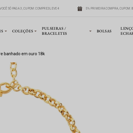
VOCÊ SÓ PAGA 3, CUPOM: COMPRE3LEVE4
5% PRIMEIRA COMPRA, CUPOM: B
PULSEIRAS /
LENÇ
IS
COLEÇÕES
BOLSAS
BRACELETES
ECHA
igre banhado em ouro 18k