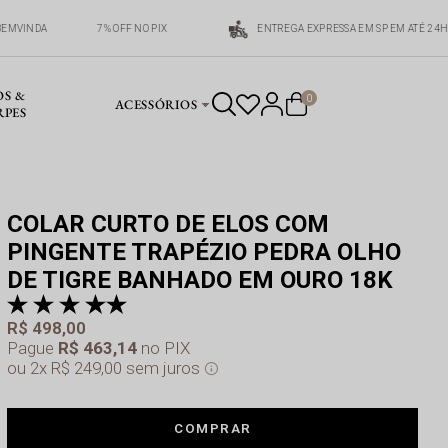
EMVINDA
7% OFF NO PIX
ENTREGA EXPRESSA EM SP EM ATÉ 24H
OS &
0
ACESSÓRIOS
RPES
COLAR CURTO DE ELOS COM
PINGENTE TRAPÉZIO PEDRA OLHO
DE TIGRE BANHADO EM OURO 18K
pr
a 
R$ 498,00
Pague
R$ 463,14
no PIX
2x
R$ 249,00
sem juros
COMPRAR