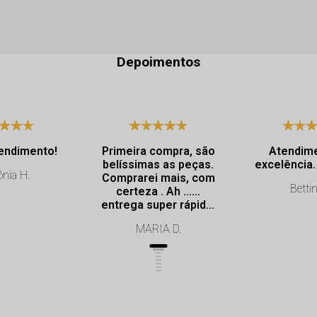
Depoimentos
endimento!
Primeira compra, são
Atendim
belíssimas as peças.
nia H.
Comprarei mais, com
Bettin
certeza . Ah ……
entrega super rápida.
Profissionalismo de
MARIA D.
excelência.