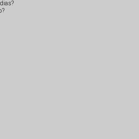
dias?
o?