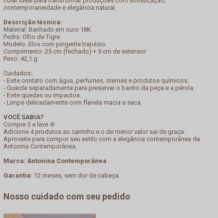
colar ideal para transformar produções com sofisticação,
contemporaneidade e elegância natural.
Descrição técnica:
Material: Banhado em ouro 18K
Pedra: Olho de Tigre
Modelo: Elos com pingente trapézio
Comprimento: 25 cm (fechado) + 5 cm de extensor
Peso: 42,1 g
Cuidados:
- Evite contato com água, perfumes, cremes e produtos químicos.
- Guarde separadamente para preservar o banho da peça e a pérola.
- Evite quedas ou impactos.
- Limpe delicadamente com flanela macia e seca.
VOCÊ SABIA?
Compre 3 e leve 4!
Adicione 4 produtos ao carrinho e o de menor valor sai de graça.
Aproveite para compor seu estilo com a elegância contemporânea da
Antonina Contemporânea.
Marca: Antonina Contemporânea
Garantia:
12 meses, sem dor de cabeça.
Nosso cuidado com seu pedido