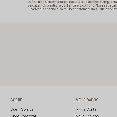
A Antonina Contemporânea nasceu para acolher e empoderar a 
valorizamos o estilo, a confiança e o conforto. Nossas peças
carrega a essência da mulher contemporânea, que se reinv
SOBRE
MEUS DADOS
Quem Somos
Minha Conta
Onde Encontrar
Meus Pedidos