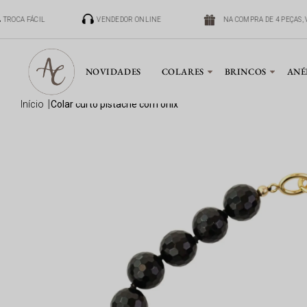
TROCA FÁCIL
VENDEDOR ONLINE
NA COMPRA DE 4 PEÇAS, 
NOVIDADES
COLARES
BRINCOS
ANÉ
início
colar curto pistache com ônix