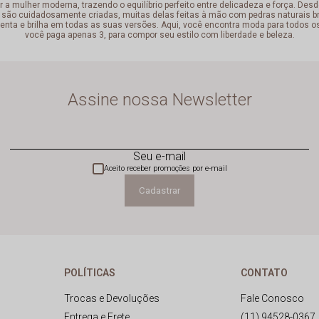
mulher moderna, trazendo o equilíbrio perfeito entre delicadeza e força. Desde
 são cuidadosamente criadas, muitas delas feitas à mão com pedras naturais bra
enta e brilha em todas as suas versões. Aqui, você encontra moda para todos o
você paga apenas 3, para compor seu estilo com liberdade e beleza.
Assine nossa Newsletter
Seu e-mail
Aceito receber promoções por e-mail
Cadastrar
POLÍTICAS
CONTATO
Trocas e Devoluções
Fale Conosco
Entrega e Frete
(11) 94528-0367