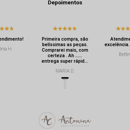
Depoimentos
endimento!
Primeira compra, são
Atendim
belíssimas as peças.
nia H.
Comprarei mais, com
Bettin
certeza . Ah ……
entrega super rápida.
Profissionalismo de
MARIA D.
excelência.