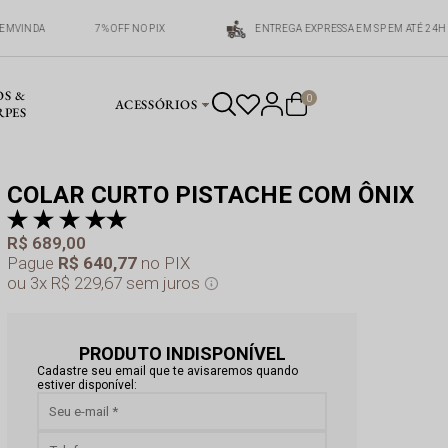
EMVINDA
7% OFF NO PIX
ENTREGA EXPRESSA EM SP EM ATÉ 24H
OS &
0
ACESSÓRIOS
RPES
COLAR CURTO PISTACHE COM ÔNIX
pr
a 
R$ 689,00
Pague
R$ 640,77
no PIX
3x
R$ 229,67
sem juros
PRODUTO INDISPONÍVEL
Cadastre seu email que te avisaremos quando
estiver disponível: