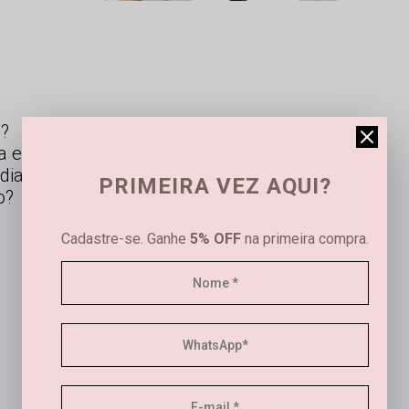
s?
a em ouro e prata?
dias?
PRIMEIRA VEZ AQUI?
o?
Cadastre-se. Ganhe
5% OFF
na primeira compra.
Este produto ainda não tem avaliações