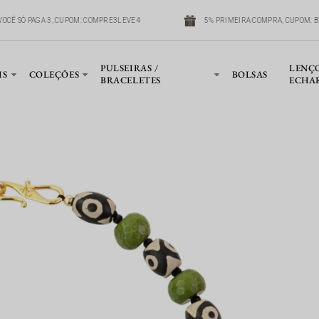
VOCÊ SÓ PAGA 3, CUPOM: COMPRE3LEVE4
5% PRIMEIRA COMPRA, CUPOM: B
PULSEIRAS /
LENÇ
IS
COLEÇÕES
BOLSAS
BRACELETES
ECHA