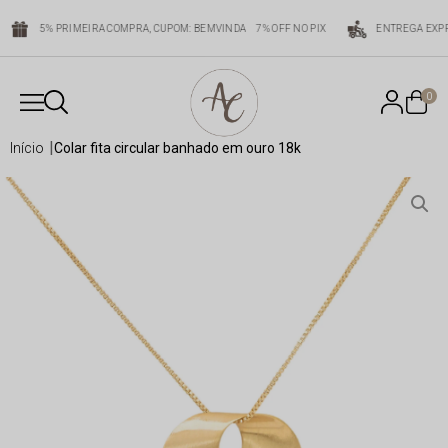
5% PRIMEIRA COMPRA, CUPOM: BEMVINDA
7% OFF NO PIX
ENTREGA EXPR
0
início
colar fita circular banhado em ouro 18k