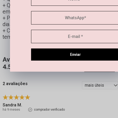
Qual a durabilidade de uma semi joia banhada
em ouro e prata?
Posso usar os acessórios banhados todos os
dias?
Como manter minha joia linda por mais
tempo?
Enviar
Avaliações
4.5
QUERO AVALIAR
2 avaliações
Sandra M.
há 9 meses
comprador verificado