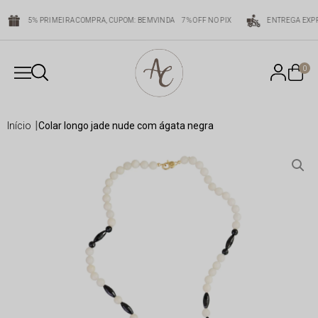
5% PRIMEIRA COMPRA, CUPOM: BEMVINDA
7% OFF NO PIX
ENTREGA EXPR
0
início
colar longo jade nude com ágata negra