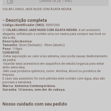
GARANTIA DE 1 ANO
COLAR LONGO JADE NUDE COM ÁGATA NEGRA
Descrição completa
Código identificador (SKU):
03051263
O C
OLAR LONGO JADE NUDE COM ÁGATA NEGRA
é um acessório
elegante, sofisticado e contém uma cor neutra para compor seu look no
dia-a-dia.
Descrição técnica:
Tamanho:
52cm (fechado) - 95cm (aberto).
Peso:
119grs.
CUIDADOS:
-Evitar exposição ao calor e luz extrema, isso pode causar desbotamento
da pedra;
-Guardar seus acessórios em saquinhos de veludo/organza para evitar
atrito entre elas;
-Não usar produtos químicos, como: Amônia, álcool ou produtos de
limpeza.
E caso seu acessório for com pérolas evite contato com água, elas são
porosas e sensíveis.
Marca: Antonina Contemporânea.
Garantia: 12 meses, sem dor de cabeça.
Nosso cuidado com seu pedido