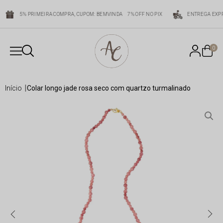
5% PRIMEIRA COMPRA, CUPOM: BEMVINDA
7% OFF NO PIX
ENTREGA EXPR
0
início
colar longo jade rosa seco com quartzo turmalinado