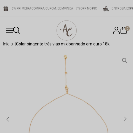
5% PRIMEIRA COMPRA, CUPOM: BEMVINDA
7% OFF NO PIX
ENTREGA EXPR
0
início
colar pingente três vias mix banhado em ouro 18k