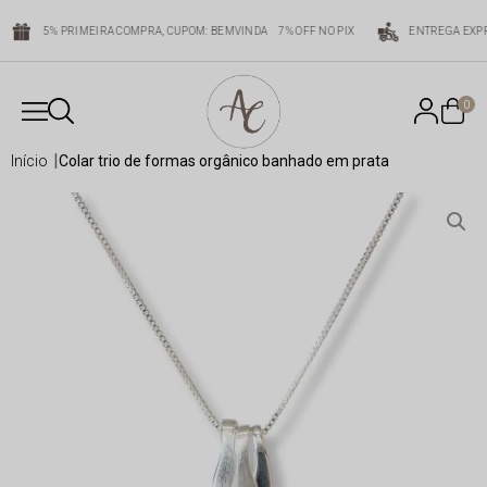
5% PRIMEIRA COMPRA, CUPOM: BEMVINDA
7% OFF NO PIX
ENTREGA EXPR
0
início
colar trio de formas orgânico banhado em prata