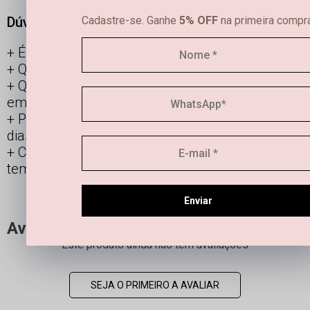
Cadastre-se. Ganhe
5% OFF
na primeira compra
Dúvidas frequentes
É possível limpar joias femininas em casa?
Qual é a diferença entre semijoias e bijuterias?
Qual a durabilidade de uma semi joia banhada
em ouro e prata?
Posso usar os acessórios banhados todos os
dias?
Como manter minha joia linda por mais
tempo?
Enviar
Avaliações
Este produto ainda não tem avaliações
SEJA O PRIMEIRO A AVALIAR