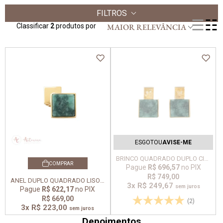
FILTROS
Classificar
2
produtos por
MAIOR RELEVÂNCIA
ESGOTOU
AVISE-ME
BRINCO QUADRADO DUPLO CITRINO COM ESMERALDA BIRIBA
Pague
R$ 696,57
no PIX
R$ 749,00
ANEL DUPLO QUADRADO LISO COM ESMERALDA BIRIBA
3x
R$ 249,67
sem juros
Pague
R$ 622,17
no PIX
R$ 669,00
(2)
3x
R$ 223,00
sem juros
Depoimentos