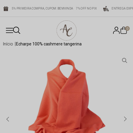
5% PRIMEIRA COMPRA, CUPOM: BEMVINDA
7% OFF NO PIX
ENTREGA EXPR
0
início
echarpe 100% cashmere tangerina