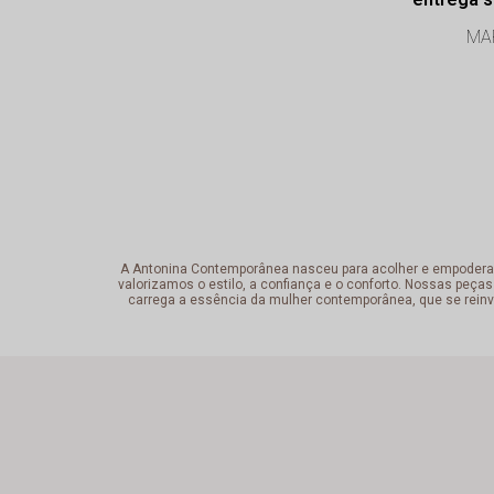
Profissi
MAR
exce
A Antonina Contemporânea nasceu para acolher e empoderar a 
valorizamos o estilo, a confiança e o conforto. Nossas peças
carrega a essência da mulher contemporânea, que se reinv