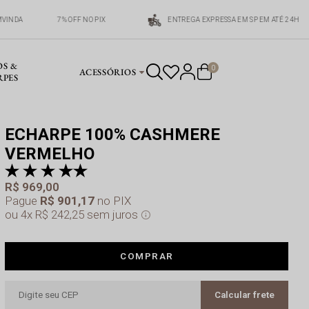
EMVINDA
7% OFF NO PIX
ENTREGA EXPRESSA EM SP EM ATÉ 24H
OS &
0
ACESSÓRIOS
RPES
ECHARPE 100% CASHMERE
VERMELHO
pr
a 
R$ 969,00
Pague
R$ 901,17
no PIX
4x
R$ 242,25
sem juros
COMPRAR
Calcular frete