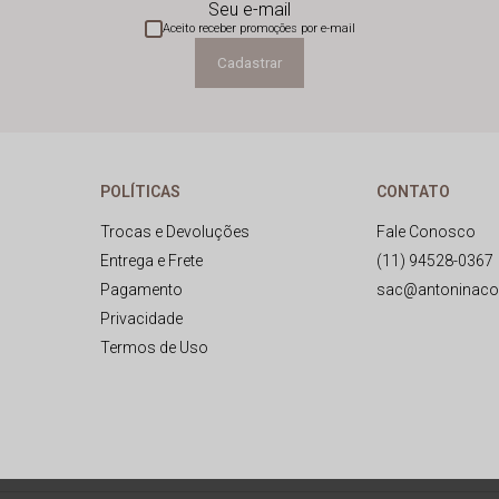
Seu e-mail
Aceito receber promoções por e-mail
Cadastrar
POLÍTICAS
CONTATO
Trocas e Devoluções
Fale Conosco
Entrega e Frete
(11) 94528-0367
Pagamento
sac@antoninaco
Privacidade
Termos de Uso