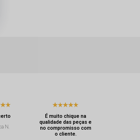
certo
É muito chique na
Excelen
qualidade das peças e
atendimento. Dya
ca N.
no compromisso com
muito educ
o cliente.
atencio