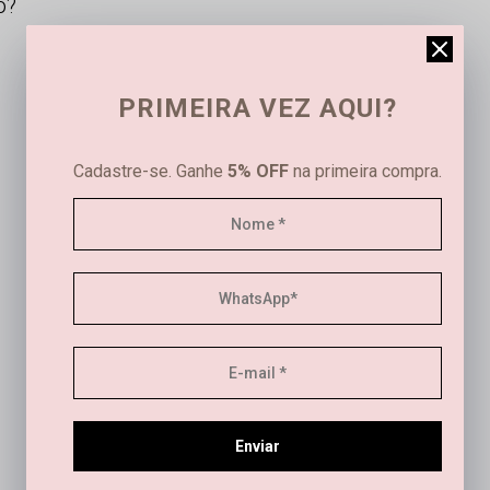
o?
PRIMEIRA VEZ AQUI?
Cadastre-se. Ganhe
5% OFF
na primeira compra.
Este produto ainda não tem avaliações
SEJA O PRIMEIRO A AVALIAR
Este produto ainda não tem perguntas
Enviar
SEJA O PRIMEIRO A PERGUNTAR