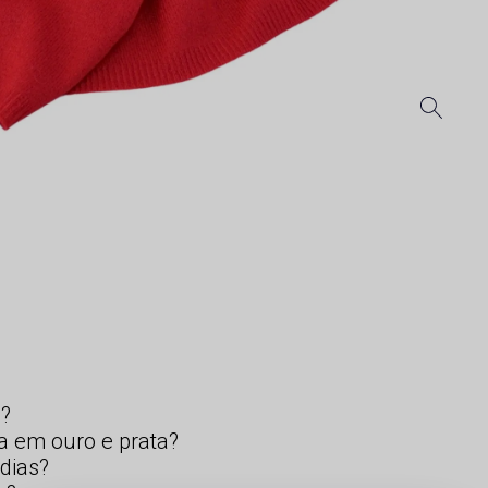
s?
a em ouro e prata?
dias?