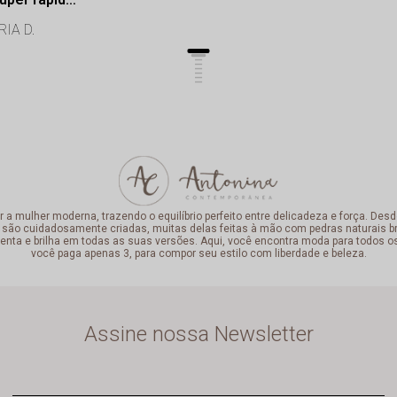
onalismo de
IA D.
lência.
mulher moderna, trazendo o equilíbrio perfeito entre delicadeza e força. Desde
 são cuidadosamente criadas, muitas delas feitas à mão com pedras naturais bra
enta e brilha em todas as suas versões. Aqui, você encontra moda para todos o
você paga apenas 3, para compor seu estilo com liberdade e beleza.
Assine nossa Newsletter