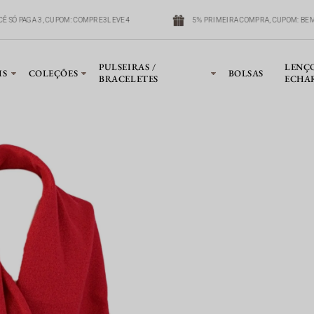
OCÊ SÓ PAGA 3, CUPOM: COMPRE3LEVE4
5% PRIMEIRA COMPRA, CUPOM: B
PULSEIRAS /
LENÇ
IS
COLEÇÕES
BOLSAS
BRACELETES
ECHA