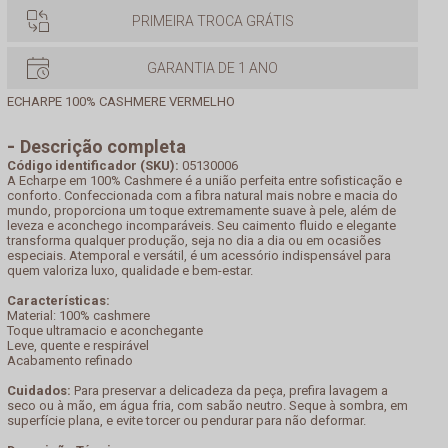
PRIMEIRA TROCA GRÁTIS
GARANTIA DE 1 ANO
ECHARPE 100% CASHMERE VERMELHO
Descrição completa
Código identificador (SKU):
05130006
A Echarpe em 100% Cashmere é a união perfeita entre sofisticação e
conforto. Confeccionada com a fibra natural mais nobre e macia do
mundo, proporciona um toque extremamente suave à pele, além de
leveza e aconchego incomparáveis. Seu caimento fluido e elegante
transforma qualquer produção, seja no dia a dia ou em ocasiões
especiais. Atemporal e versátil, é um acessório indispensável para
quem valoriza luxo, qualidade e bem-estar.
Características:
Material: 100% cashmere
Toque ultramacio e aconchegante
Leve, quente e respirável
Acabamento refinado
Cuidados:
Para preservar a delicadeza da peça, prefira lavagem a
seco ou à mão, em água fria, com sabão neutro. Seque à sombra, em
superfície plana, e evite torcer ou pendurar para não deformar.