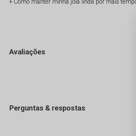
Como manter minha joia linda por mais temp
Avaliações
Perguntas & respostas