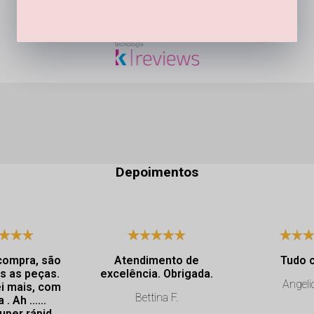
Depoimentos
compra, são
Atendimento de
Tudo 
s as peças.
excelência. Obrigada.
Angeli
i mais, com
Bettina F.
a . Ah ……
uper rápida.