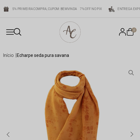
5% PRIMEIRA COMPRA, CUPOM: BEMVINDA
7% OFF NO PIX
ENTREGA EXPR
0
início
echarpe seda pura savana