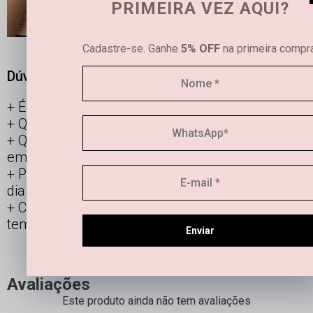
PRIMEIRA VEZ AQUI?
Cadastre-se. Ganhe
5% OFF
na primeira compra
Dúvidas frequentes
É possível limpar joias femininas em casa?
Qual é a diferença entre semijoias e bijuterias?
Qual a durabilidade de uma semi joia banhada
em ouro e prata?
Posso usar os acessórios banhados todos os
dias?
Como manter minha joia linda por mais
tempo?
Enviar
Avaliações
Este produto ainda não tem avaliações