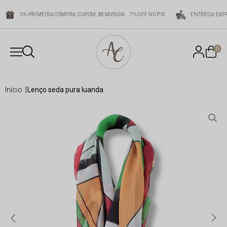
5% PRIMEIRA COMPRA, CUPOM: BEMVINDA
7% OFF NO PIX
ENTREGA EXPR
0
início
lenço seda pura luanda