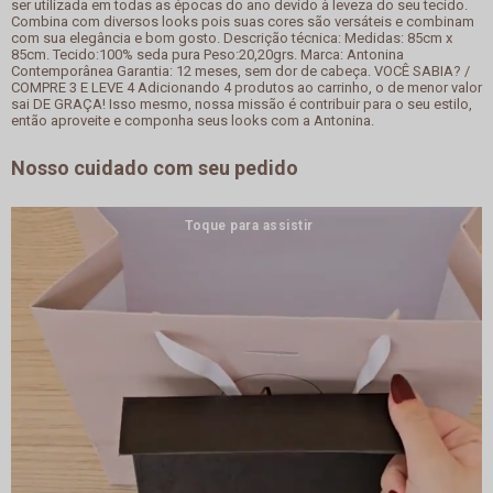
ser utilizada em todas as épocas do ano devido à leveza do seu tecido.
Combina com diversos looks pois suas cores são versáteis e combinam
com sua elegância e bom gosto. Descrição técnica: Medidas: 85cm x
85cm. Tecido:100% seda pura Peso:20,20grs. Marca: Antonina
Contemporânea Garantia: 12 meses, sem dor de cabeça. VOCÊ SABIA? /
COMPRE 3 E LEVE 4 Adicionando 4 produtos ao carrinho, o de menor valor
sai DE GRAÇA! Isso mesmo, nossa missão é contribuir para o seu estilo,
então aproveite e componha seus looks com a Antonina.
Nosso cuidado com seu pedido