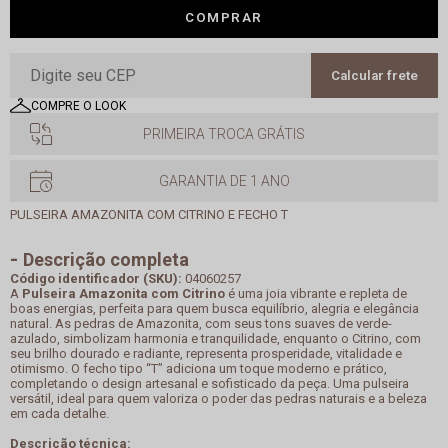
COMPRAR
Calcular frete
COMPRE O LOOK
PRIMEIRA TROCA GRÁTIS
GARANTIA DE 1 ANO
PULSEIRA AMAZONITA COM CITRINO E FECHO T
Descrição completa
Código identificador (SKU):
04060257
A
Pulseira Amazonita com Citrino
é uma joia vibrante e repleta de
boas energias, perfeita para quem busca equilíbrio, alegria e elegância
natural. As pedras de Amazonita, com seus tons suaves de verde-
azulado, simbolizam harmonia e tranquilidade, enquanto o Citrino, com
seu brilho dourado e radiante, representa prosperidade, vitalidade e
otimismo. O fecho tipo “T” adiciona um toque moderno e prático,
completando o design artesanal e sofisticado da peça. Uma pulseira
versátil, ideal para quem valoriza o poder das pedras naturais e a beleza
em cada detalhe.
Descrição técnica: