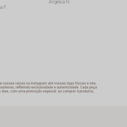
Angelica N.
no compromi
a F.
o client
ROSILANE
 nossas raízes no Instagram até nossas lojas físicas e site,
sileiras, refletindo exclusividade e autenticidade. Cada peça
s dias, com uma promoção especial: ao comprar 4 produtos,