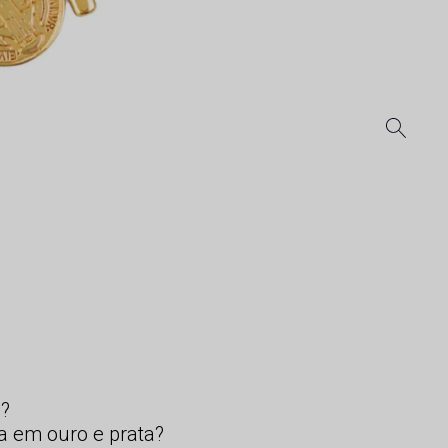
s?
a em ouro e prata?