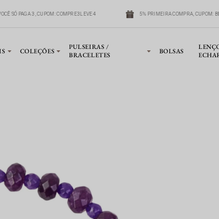
 VOCÊ SÓ PAGA 3, CUPOM: COMPRE3LEVE4
5% PRIMEIRA COMPRA, CUPOM: 
PULSEIRAS /
LENÇ
IS
COLEÇÕES
BOLSAS
BRACELETES
ECHA