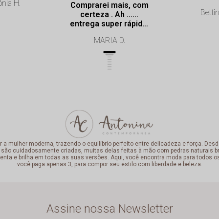
nia H.
Comprarei mais, com
Bettin
certeza . Ah ……
entrega super rápida.
Profissionalismo de
MARIA D.
excelência.
mulher moderna, trazendo o equilíbrio perfeito entre delicadeza e força. Desde
 são cuidadosamente criadas, muitas delas feitas à mão com pedras naturais bra
enta e brilha em todas as suas versões. Aqui, você encontra moda para todos o
você paga apenas 3, para compor seu estilo com liberdade e beleza.
Assine nossa Newsletter