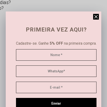
dias?
o?
PRIMEIRA VEZ AQUI?
Cadastre-se. Ganhe
5% OFF
na primeira compra.
Este produto ainda não tem avaliações
SEJA O PRIMEIRO A AVALIAR
Este produto ainda não tem perguntas
Enviar