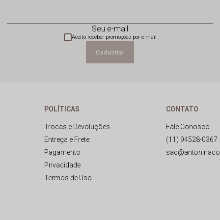
Seu e-mail
Aceito receber promoções por e-mail
Cadastrar
POLÍTICAS
CONTATO
Trocas e Devoluções
Fale Conosco
Entrega e Frete
(11) 94528-0367
Pagamento
sac@antoninaco
Privacidade
Termos de Uso