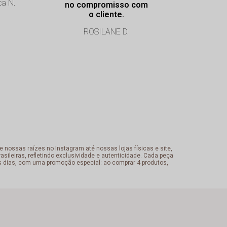
ca N.
no compromisso com
muito educ
o cliente.
atencio
ROSILANE D.
Cristiane
 nossas raízes no Instagram até nossas lojas físicas e site,
sileiras, refletindo exclusividade e autenticidade. Cada peça
s dias, com uma promoção especial: ao comprar 4 produtos,