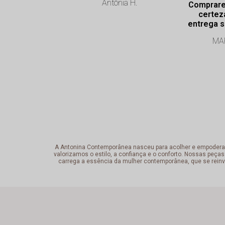
Antônia H.
Comprare
certez
entrega s
Profissi
MAR
exce
A Antonina Contemporânea nasceu para acolher e empoderar a 
valorizamos o estilo, a confiança e o conforto. Nossas peças
carrega a essência da mulher contemporânea, que se reinv