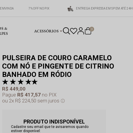
EMVINDA
7% OFF NO PIX
ENTREGA EXPRESSA EM SP EM ATÉ 24H
OS &
0
ACESSÓRIOS
RPES
PULSEIRA DE COURO CARAMELO
COM NÓ E PINGENTE DE CITRINO
BANHADO EM RÓDIO
pr
a 
R$ 449,00
Pague
R$ 417,57
no PIX
2x
R$ 224,50
sem juros
PRODUTO INDISPONÍVEL
Cadastre seu email que te avisaremos quando
estiver disponível: