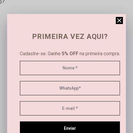
o?
PRIMEIRA VEZ AQUI?
Cadastre-se. Ganhe
5% OFF
na primeira compra.
Este produto ainda não tem avaliações
SEJA O PRIMEIRO A AVALIAR
Este produto ainda não tem perguntas
Enviar