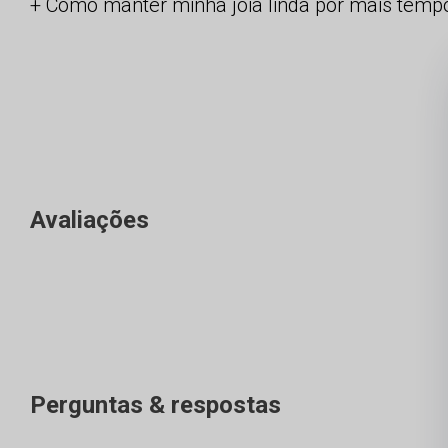
Como manter minha joia linda por mais temp
Avaliações
Perguntas & respostas