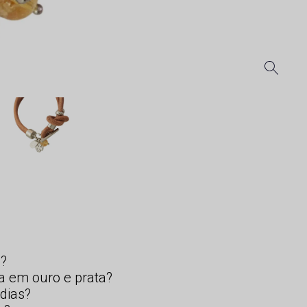
s?
a em ouro e prata?
dias?