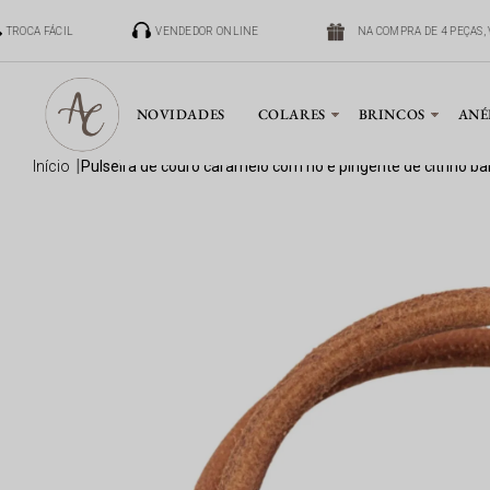
TROCA FÁCIL
VENDEDOR ONLINE
NA COMPRA DE 4 PEÇAS, 
NOVIDADES
COLARES
BRINCOS
ANÉ
início
pulseira de couro caramelo com nó e pingente de citrino 