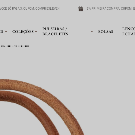
VOCÊ SÓ PAGA 3, CUPOM: COMPRE3LEVE4
5% PRIMEIRA COMPRA, CUPOM: B
PULSEIRAS /
LENÇ
IS
COLEÇÕES
BOLSAS
BRACELETES
ECHA
banhado em ródio