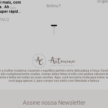
Angeli
i mais, com
Bettina F.
a . Ah ……
uper rápida.
onalismo de
IA D.
lência.
mulher moderna, trazendo o equilíbrio perfeito entre delicadeza e força. Desde
 são cuidadosamente criadas, muitas delas feitas à mão com pedras naturais bra
enta e brilha em todas as suas versões. Aqui, você encontra moda para todos o
você paga apenas 3, para compor seu estilo com liberdade e beleza.
Assine nossa Newsletter