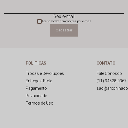
Seu e-mail
Aceito receber promoções por e-mail
Cadastrar
POLÍTICAS
CONTATO
Trocas e Devoluções
Fale Conosco
Entrega e Frete
(11) 94528-0367
Pagamento
sac@antoninaco
Privacidade
Termos de Uso