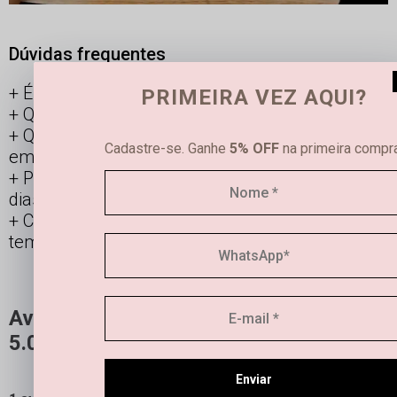
Dúvidas frequentes
É possível limpar joias femininas em casa?
PRIMEIRA VEZ AQUI?
Qual é a diferença entre semijoias e bijuterias?
Qual a durabilidade de uma semi joia banhada
Cadastre-se. Ganhe
5% OFF
na primeira compra
em ouro e prata?
Posso usar os acessórios banhados todos os
dias?
Como manter minha joia linda por mais
tempo?
Avaliações
5.0
QUERO AVALIAR
Enviar