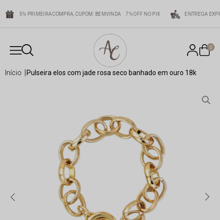
5% PRIMEIRA COMPRA, CUPOM: BEMVINDA
7% OFF NO PIX
ENTREGA EXPR
0
início
pulseira elos com jade rosa seco banhado em ouro 18k