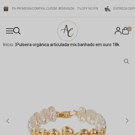
5% PRIMEIRA COMPRA, CUPOM: BEMVINDA
7% OFF NO PIX
ENTREGA EXPR
0
início
pulseira orgânica articulada mix banhado em ouro 18k