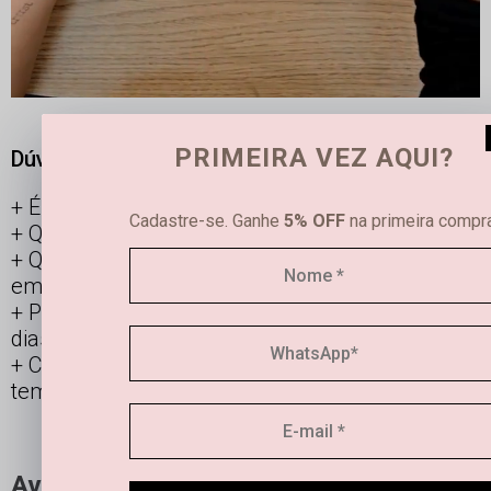
PRIMEIRA VEZ AQUI?
Dúvidas frequentes
É possível limpar joias femininas em casa?
Cadastre-se. Ganhe
5% OFF
na primeira compra
Qual é a diferença entre semijoias e bijuterias?
Qual a durabilidade de uma semi joia banhada
em ouro e prata?
Posso usar os acessórios banhados todos os
dias?
Como manter minha joia linda por mais
tempo?
Avaliações