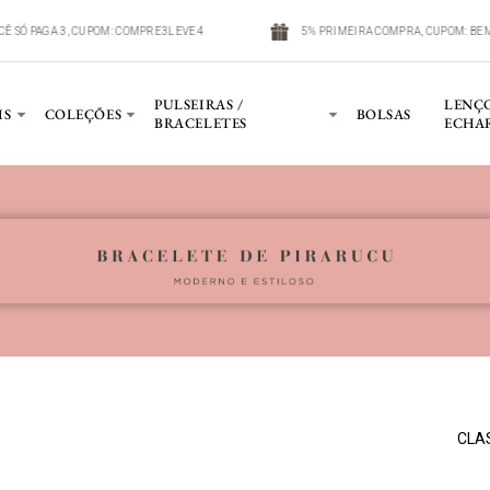
OCÊ SÓ PAGA 3, CUPOM: COMPRE3LEVE4
5% PRIMEIRA COMPRA, CUPOM: B
PULSEIRAS /
LENÇ
IS
COLEÇÕES
BOLSAS
BRACELETES
ECHA
CLA