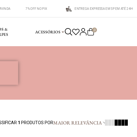
EMVINDA
7% OFF NO PIX
ENTREGA EXPRESSA EM SP EM ATÉ 24H
OS &
0
ACESSÓRIOS
RPES
MAIOR RELEVÂNCIA
SSIFICAR
1
PRODUTOS POR