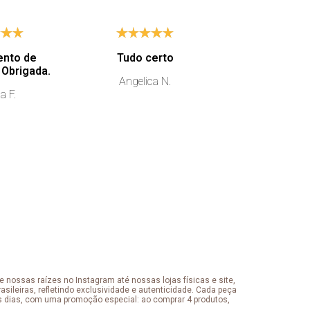
ento de
Tudo certo
É muito chi
excelência. Obrigada.
qualidade das
Angelica N.
no compromi
a F.
o client
ROSILANE
 nossas raízes no Instagram até nossas lojas físicas e site,
sileiras, refletindo exclusividade e autenticidade. Cada peça
s dias, com uma promoção especial: ao comprar 4 produtos,