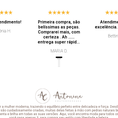
endimento!
Primeira compra, são
Atendim
belíssimas as peças.
nia H.
Comprarei mais, com
Bettin
certeza . Ah ……
entrega super rápida.
Profissionalismo de
MARIA D.
excelência.
mulher moderna, trazendo o equilíbrio perfeito entre delicadeza e força. Desde
 são cuidadosamente criadas, muitas delas feitas à mão com pedras naturais bra
enta e brilha em todas as suas versões. Aqui, você encontra moda para todos o
você paga apenas 3, para compor seu estilo com liberdade e beleza.