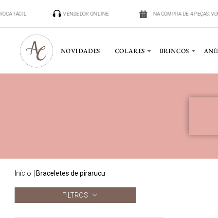
TROCA FÁCIL
VENDEDOR ONLINE
NA COMPRA DE 4 PEÇAS, V
NOVIDADES
COLARES
BRINCOS
ANÉ
início
braceletes de pirarucu
FILTROS